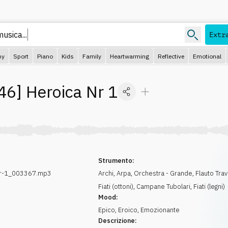
usica...
Extr
py
Sport
Piano
Kids
Family
Heartwarming
Reflective
Emotional
46
]
Heroica Nr 1
Strumento:
Nr-1_003367.mp3
Archi
,
Arpa
,
Orchestra - Grande
,
Flauto Tra
Fiati (ottoni)
,
Campane Tubolari
,
Fiati (legni)
Mood:
Epico
,
Eroico
,
Emozionante
Descrizione: