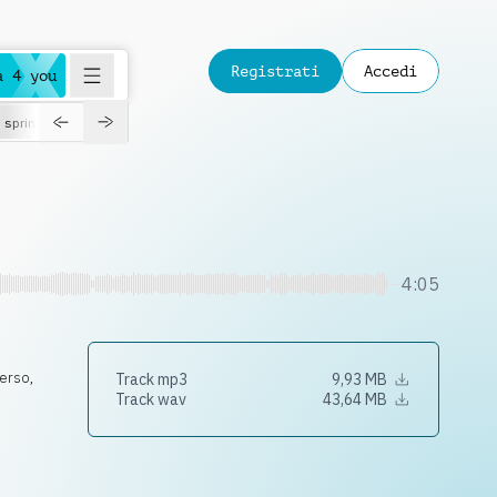
Registrati
Accedi
a 4 you
spring
4:05
verso
,
Track mp3
9,93 MB
Track wav
43,64 MB