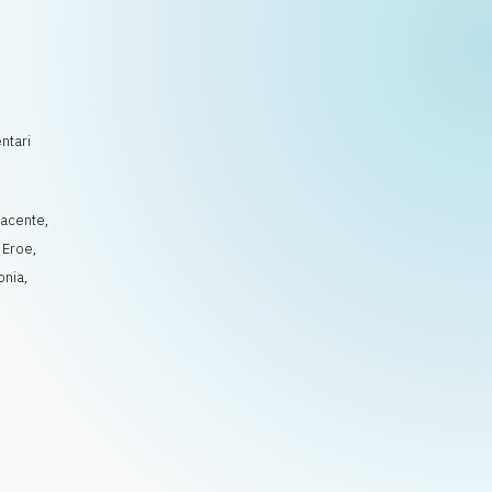
ntari
facente
,
,
Eroe
,
onia
,