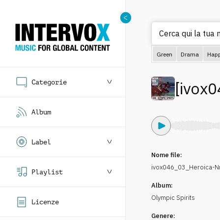
Cerca qui la tua m
Green
Drama
Hap
Categorie
[
ivox0
Album
Label
Nome file:
ivox046_03_Heroica-
Playlist
Album:
Olympic Spirits
Licenze
Genere: