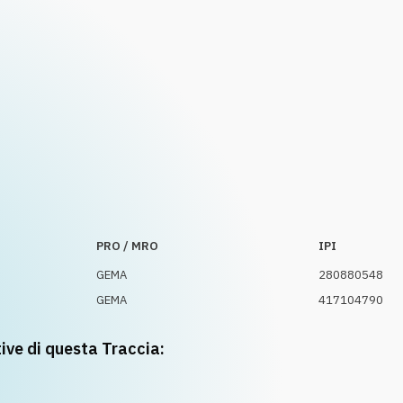
PRO / MRO
IPI
GEMA
280880548
GEMA
417104790
tive di questa Traccia: