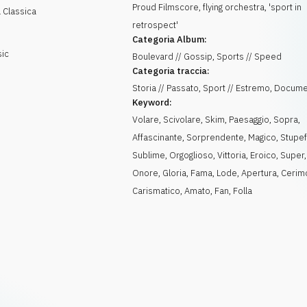
Proud Filmscore, flying orchestra, 'sport in
 Classica
retrospect'
Categoria Album:
sic
Boulevard // Gossip, Sports // Speed
Categoria traccia:
Storia // Passato, Sport // Estremo, Docume
Keyword:
Volare
,
Scivolare
,
Skim
,
Paesaggio
,
Sopra
,
Affascinante
,
Sorprendente
,
Magico
,
Stupe
Sublime
,
Orgoglioso
,
Vittoria
,
Eroico
,
Super
Onore
,
Gloria
,
Fama
,
Lode
,
Apertura
,
Cerim
Carismatico
,
Amato
,
Fan
,
Folla