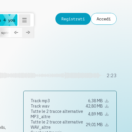
Registrati
Accedi
a 4 you
spring
2:23
Track mp3
6,38 MB
Track wav
42,80 MB
Tutte le 2 tracce alternative
4,89 MB
MP3_altre
Tutte le 2 tracce alternative
29,01 MB
WAV_altre
lls,