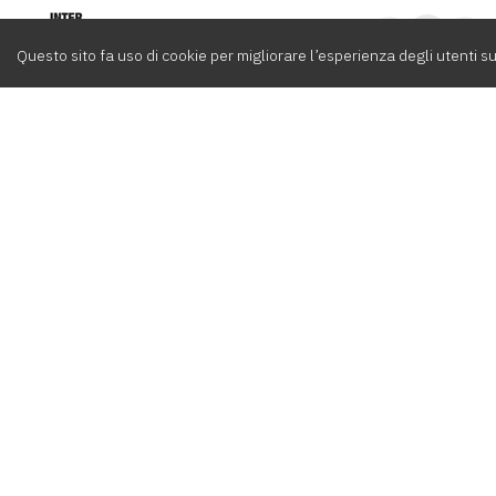
Intervox
0
Questo sito fa uso di cookie per migliorare l’esperienza degli utenti su
Cerca
Compositori
Contatti
Album
Team
info@int
Playlist
Agenti
+39 06 