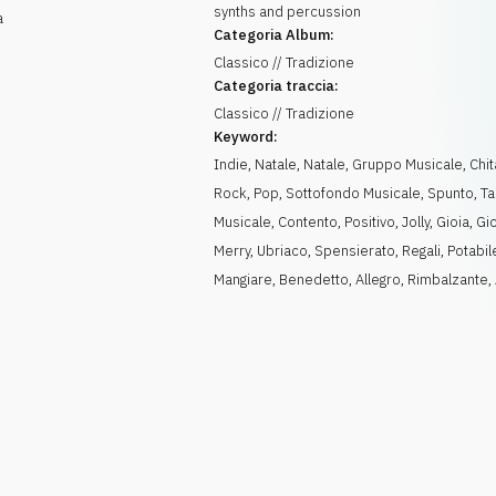
synths and percussion
a
Categoria Album:
Classico // Tradizione
Categoria traccia:
Classico // Tradizione
Keyword:
Indie
,
Natale
,
Natale
,
Gruppo Musicale
,
Chit
Rock
,
Pop
,
Sottofondo Musicale
,
Spunto
,
T
Musicale
,
Contento
,
Positivo
,
Jolly
,
Gioia
,
Gi
Merry
,
Ubriaco
,
Spensierato
,
Regali
,
Potabil
Mangiare
,
Benedetto
,
Allegro
,
Rimbalzante
,