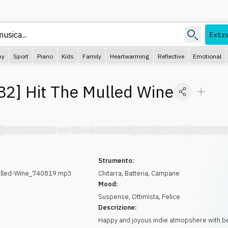
usica...
Extr
py
Sport
Piano
Kids
Family
Heartwarming
Reflective
Emotional
82
]
Hit The Mulled Wine
Strumento:
ulled-Wine_740819.mp3
Chitarra
,
Batteria
,
Campane
Mood:
Suspense
,
Ottimista
,
Felice
Descrizione:
Happy and joyous indie atmopshere with be