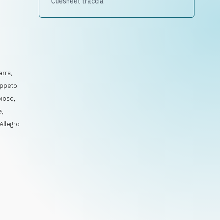
Cuesheet traccia
arra
,
appeto
oioso
,
e
,
Allegro