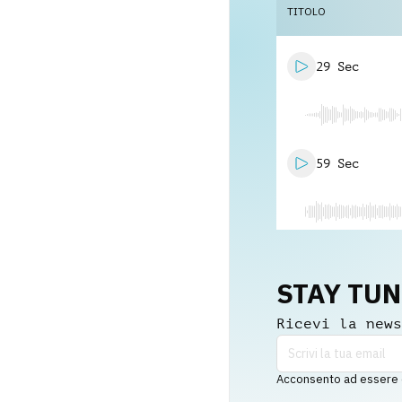
TITOLO
29 Sec
59 Sec
STAY TU
Ricevi la news
Acconsento ad essere co