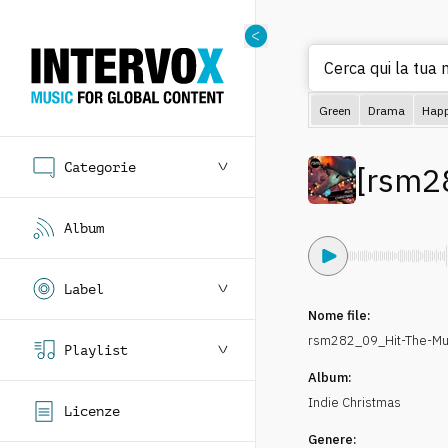
Cerca qui la tua m
Green
Drama
Hap
Categorie
[
rsm2
Album
Label
Nome file:
rsm282_09_Hit-The-M
Playlist
Album:
Indie Christmas
Licenze
Genere: