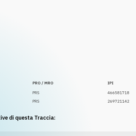
PRO / MRO
IPI
PRS
466581718
PRS
269721142
tive di questa Traccia: