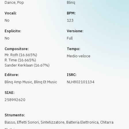
Richiedi musica
Dance
,
Pop
Blinq
Vocali:
BPM:
No
123
Esplicito:
Versione:
No
Full
Compositore:
Tempo:
Mr. Roth
(
16.665
%)
Medio-veloce
R. Time
(
16.665
%)
Sander
Kerklaan
(
16.67
%)
Editore:
ISRC:
Blinq Amp Music
,
Blinq Et Music
NLH802101134
SIAE:
258992620
Strumento:
Basso
,
Effetti Sonori
,
Sintetizzatore
,
Batteria Elettronica
,
Chitarra