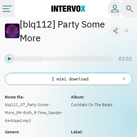
[
blq112
]
Party Some
Categorie
More
Album
02:02
Label
I miei download
Playlist
Nome file:
Album:
Licenze
blq112_07_Party-Some-
Cocktails On The Beats
More_(Mr-Roth_R-Time_Sander-
Info
Kerklaan).mp3
Genere:
Label: