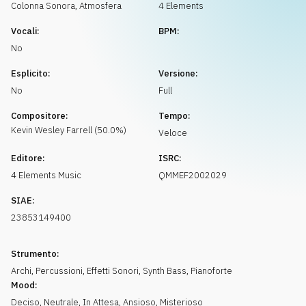
Richiedi musica
Colonna Sonora
,
Atmosfera
4 Elements
Vocali:
BPM:
No
Esplicito:
Versione:
No
Full
Compositore:
Tempo:
Kevin Wesley
Farrell
(
50.0
%)
Veloce
Editore:
ISRC:
4 Elements Music
QMMEF2002029
SIAE:
23853149400
Strumento:
Archi
,
Percussioni
,
Effetti Sonori
,
Synth Bass
,
Pianoforte
Mood:
Deciso
,
Neutrale
,
In Attesa
,
Ansioso
,
Misterioso