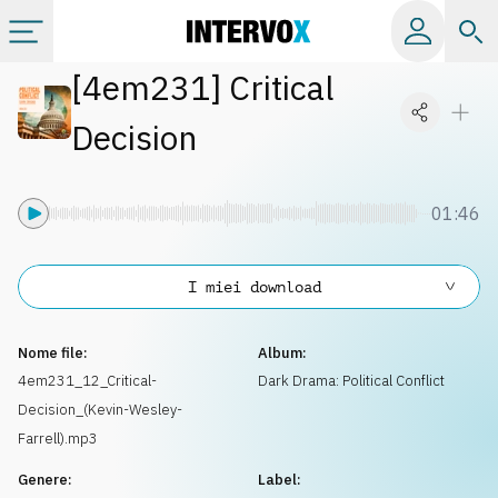
[
4em231
]
Critical
Categorie
Decision
Album
01:46
Label
I miei download
Playlist
Nome file:
Album:
Licenze
4em231_12_Critical-
Dark Drama: Political Conflict
Decision_(Kevin-Wesley-
Info
Farrell).mp3
Genere:
Label: