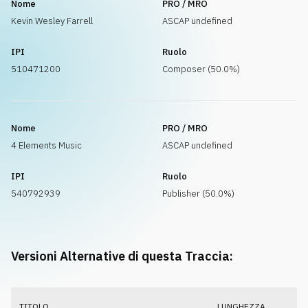
Nome
PRO / MRO
Kevin Wesley Farrell
ASCAP undefined
IPI
Ruolo
510471200
Composer (50.0%)
Nome
PRO / MRO
4 Elements Music
ASCAP undefined
IPI
Ruolo
540792939
Publisher (50.0%)
Versioni Alternative di questa Traccia:
TITOLO
LUNGHEZZA