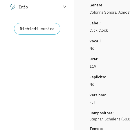
Genere:
Info
Colonna Sonora
,
Atmos
Label:
Richiedi musica
Click Clock
Vocali:
No
BPM:
119
Esplicito:
No
Versione:
Full
Compositore:
Stephan
Schelens
(
50.
Tempo: