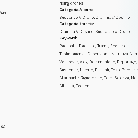
rising drones
Categoria Album:
fera
Suspense // Drone, Dramma // Destino
Categoria traccia:
Dramma // Destino, Suspense // Drone
Keyword:
Racconto
,
Tracciare
,
Trama
,
Scenario
,
Testimonianza
,
Descrizione
,
Narrativa
,
Narr
Voiceover
,
Vlog
,
Documentario
,
Reportage
Suspense
,
Incerto
,
Pulsanti
,
Teso
,
Preoccu
Allarmante
,
Riguardante
,
Tech
,
Scienza
,
Med
Attualità
,
Economia
0
%)