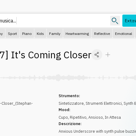
musica.
Extr
py
Sport
Piano
Kids
Family
Heartwarming
Reflective
Emotional
37
]
It's Coming Closer
Strumento:
-Closer_(Stephan-
Sintetizzatore
,
Strumenti Elettronici
,
Synth 
Mood:
Cupo
,
Ripetitivo
,
Ansioso
,
In Attesa
Descrizione:
Anxious Underscore with synth pulse buzzi