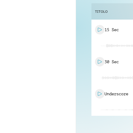
TITOLO
15 Sec
30 Sec
Underscore