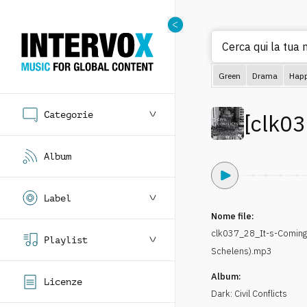
Cerca qui la tua 
Green
Drama
Hap
Categorie
[
clk0
Album
Label
Nome file:
clk037_28_It-s-Coming
Playlist
Schelens).mp3
Album:
Licenze
Dark: Civil Conflicts