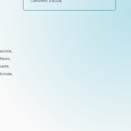
Cuesheet traccia
azione
,
,
News
,
pante
,
icinale
,