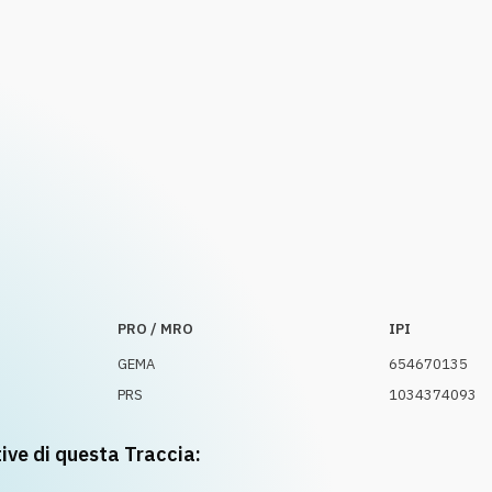
PRO / MRO
IPI
GEMA
654670135
PRS
1034374093
tive di questa Traccia: