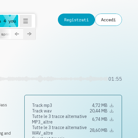
Registrati
Accedi
a 4 you
spring
01:55
Bass
Track mp3
4,72 MB
Track wav
20,44 MB
Tutte le 3 tracce alternative
6,74 MB
MP3_altre
Tutte le 3 tracce alternative
28,60 MB
WAV_altre
ng and