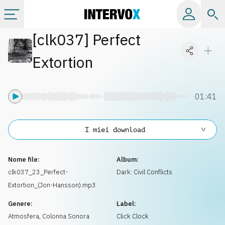
[
clk037
]
Perfect
Categorie
Extortion
Album
01:41
Label
I miei download
Playlist
Nome file:
Album:
Licenze
clk037_23_Perfect-
Dark: Civil Conflicts
Extortion_(Jon-Hansson).mp3
Info
Genere:
Label:
Atmosfera
,
Colonna Sonora
Click Clock