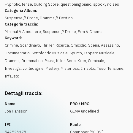
Hypnotic, tense, building Score, questioning piano, spooky noises
Categoria Album:
Suspense // Drone, Dramma // Destino
Categoria traccia:
Minimal // Atmosfere, Suspense // Drone, Film // Cinema
Keyword:
Crimine
,
Scandinavo
,
Thriller
,
Ricerca
,
Omicidio
,
Scena
,
Assassino
,
Documentario
,
Sottofondo Musicale
,
Spunto
,
Tappeto Musicale
,
Dramma
,
Drammatico
,
Paura
,
Killer
,
Serial Killer
,
Criminale
,
Investigativo
,
Indagine
,
Mystery
,
Misterioso
,
Irrisolto
,
Teso
,
Tensione
,
Infausto
Dettagli traccia:
Nome
PRO / MRO
Jon Hansson
GEMA undefined
IPI
Ruolo
542523178
Composer (50.0%)