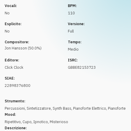
Richiedi musica
Vocali:
BPM:
No
110
Esplicito:
Versione:
No
Full
Compositore:
Tempo:
Jon
Hansson
(
50.0
%)
Medio
Editore:
ISRC:
Click Clock
GBBE82153723
SIAE:
22898376800
Strumento:
Percussioni
,
Sintetizzatore
,
Synth Bass
,
Pianoforte Elettrico
,
Pianoforte
Mood:
Ripetitivo
,
Cupo
,
Ipnotico
,
Misterioso
Descrizione: