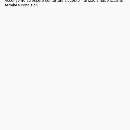
Acconsento ad essere contattato a questo indirizzo email e accetto
termini e condizioni