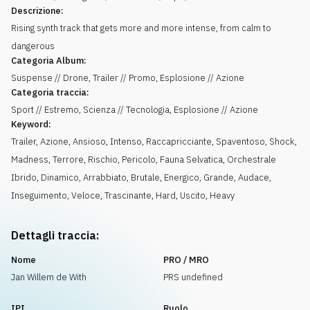
Descrizione:
Rising synth track that gets more and more intense, from calm to
dangerous
Categoria Album:
Suspense // Drone, Trailer // Promo, Esplosione // Azione
Categoria traccia:
Sport // Estremo, Scienza // Tecnologia, Esplosione // Azione
Keyword:
Trailer
,
Azione
,
Ansioso
,
Intenso
,
Raccapricciante
,
Spaventoso
,
Shock
,
Madness
,
Terrore
,
Rischio
,
Pericolo
,
Fauna Selvatica
,
Orchestrale
Ibrido
,
Dinamico
,
Arrabbiato
,
Brutale
,
Energico
,
Grande
,
Audace
,
Inseguimento
,
Veloce
,
Trascinante
,
Hard
,
Uscito
,
Heavy
Dettagli traccia:
Nome
PRO / MRO
Jan Willem de With
PRS undefined
IPI
Ruolo