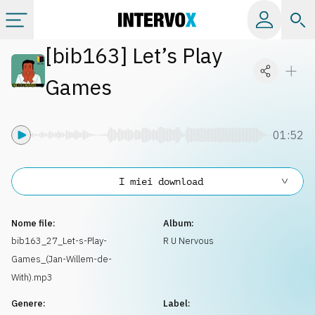
[
bib163
]
Let’s Play
Categorie
Games
Album
01:52
Label
I miei download
Playlist
Nome file:
Album:
Licenze
bib163_27_Let-s-Play-
R U Nervous
Games_(Jan-Willem-de-
Info
With).mp3
Genere:
Label: