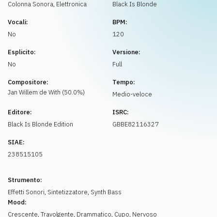
Richiedi musica
Colonna Sonora
,
Elettronica
Black Is Blonde
Vocali:
BPM:
No
120
Esplicito:
Versione:
No
Full
Compositore:
Tempo:
Jan Willem
de With
(
50.0
%)
Medio-veloce
Editore:
ISRC:
Black Is Blonde Edition
GBBE82116327
SIAE:
238515105
Strumento:
Effetti Sonori
,
Sintetizzatore
,
Synth Bass
Mood:
Crescente
,
Travolgente
,
Drammatico
,
Cupo
,
Nervoso