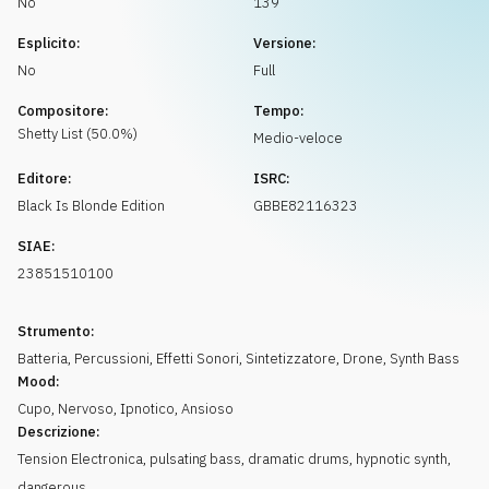
No
139
Richiedi musica
Esplicito:
Versione:
No
Full
Compositore:
Tempo:
Shetty
List
(
50.0
%)
Medio-veloce
Editore:
ISRC:
Black Is Blonde Edition
GBBE82116323
SIAE:
23851510100
Strumento:
Batteria
,
Percussioni
,
Effetti Sonori
,
Sintetizzatore
,
Drone
,
Synth Bass
Mood:
Cupo
,
Nervoso
,
Ipnotico
,
Ansioso
Descrizione:
Tension Electronica, pulsating bass, dramatic drums, hypnotic synth,
dangerous