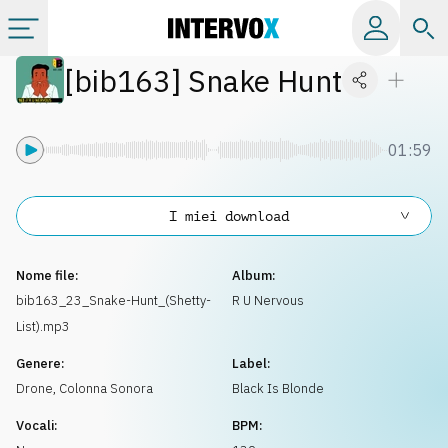
[
bib163
]
Snake Hunt
Categorie
Album
01:59
Label
I miei download
Playlist
Nome file:
Album:
bib163_23_Snake-Hunt_(Shetty-
R U Nervous
List).mp3
Licenze
Genere:
Label:
Drone
,
Colonna Sonora
Black Is Blonde
Info
Vocali:
BPM: