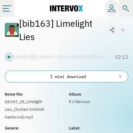
[
bib163
]
Limelight
Categorie
Lies
Album
02:12
Label
I miei download
Playlist
Nome file:
Album:
Licenze
bib163_18_Limelight-
R U Nervous
Lies_(Jochen-Schmidt-
Info
Hambrock).mp3
Genere:
Label: