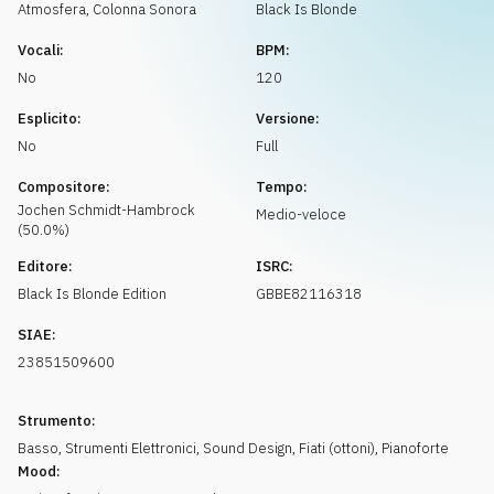
Richiedi musica
Atmosfera
,
Colonna Sonora
Black Is Blonde
Vocali:
BPM:
No
120
Esplicito:
Versione:
No
Full
Compositore:
Tempo:
Jochen
Schmidt-Hambrock
Medio-veloce
(
50.0
%)
Editore:
ISRC:
Black Is Blonde Edition
GBBE82116318
SIAE:
23851509600
Strumento:
Basso
,
Strumenti Elettronici
,
Sound Design
,
Fiati (ottoni)
,
Pianoforte
Mood: