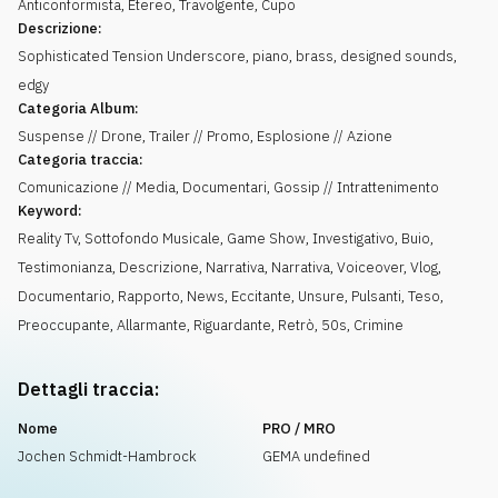
Anticonformista
,
Etereo
,
Travolgente
,
Cupo
Descrizione:
Sophisticated Tension Underscore, piano, brass, designed sounds,
edgy
Categoria Album:
Suspense // Drone, Trailer // Promo, Esplosione // Azione
Categoria traccia:
Comunicazione // Media, Documentari, Gossip // Intrattenimento
Keyword:
Reality Tv
,
Sottofondo Musicale
,
Game Show
,
Investigativo
,
Buio
,
Testimonianza
,
Descrizione
,
Narrativa
,
Narrativa
,
Voiceover
,
Vlog
,
Documentario
,
Rapporto
,
News
,
Eccitante
,
Unsure
,
Pulsanti
,
Teso
,
Preoccupante
,
Allarmante
,
Riguardante
,
Retrò
,
50s
,
Crimine
Dettagli traccia:
Nome
PRO / MRO
Jochen Schmidt-Hambrock
GEMA undefined