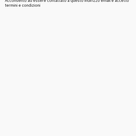
Acconsento ad essere contattato a questo indirizzo email e accetto
termini e condizioni