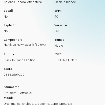
Richiedi musica
Colonna Sonora
,
Atmosfera
Black Is Blonde
Vocali:
BPM:
No
90
Esplicito:
Versione:
No
Full
Compositore:
Tempo:
Hamilton
Hawksworth
(
50.0
%)
Medio
Editore:
ISRC:
Black Is Blonde Edition
GBBE82116313
SIAE:
23851509100
Strumento:
Strumenti Elettronici
Mood:
Drammatico
,
Ansioso
,
Crescente
,
Cupo
,
Spettrale