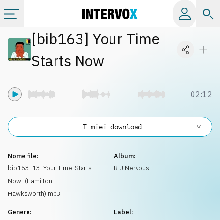
[
bib163
]
Your Time
Categorie
Starts Now
Album
02:12
Label
I miei download
Playlist
Nome file:
Album:
Licenze
bib163_13_Your-Time-Starts-
R U Nervous
Now_(Hamilton-
Info
Hawksworth).mp3
Genere:
Label: