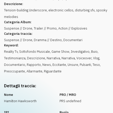
Descrizione:
Tension-building Underscore, electronic cellos, disturbing sfx, spooky
melodies
Categoria Album:
Suspense // Drone, Trailer // Promo, Action // Explosives
Categoria traccia:
Suspense // Drone, Dramma // Destino, Documentari
Keyword:
Reality Tv
,
Sottofondo Musicale
,
Game Show
,
Investigativo
,
Buio
,
Testimonianza
,
Descrizione
,
Narrativa
,
Narrativa
,
Voiceover
,
Vlog
,
Documentario
,
Rapporto
,
News
,
Eccitante
,
Unsure
,
Pulsanti
,
Teso
,
Preoccupante
,
Allarmante
,
Riguardante
Dettagli traccia:
Nome
PRO / MRO
Hamilton Hawksworth
PRS undefined
IPI
Ruolo