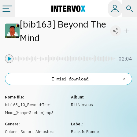
[
bib163
]
Beyond The
Categorie
Mind
Album
02:04
Label
I miei download
Playlist
Nome file:
Album:
Licenze
bib163_10_Beyond-The-
R U Nervous
Mind_(Hanjo-Gaebler).mp3
Info
Genere:
Label:
Colonna Sonora
,
Atmosfera
Black Is Blonde