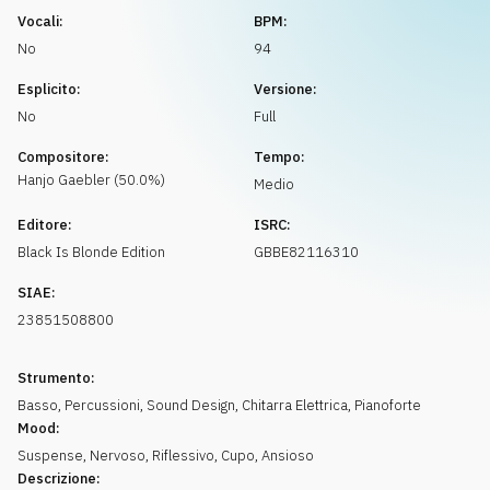
Richiedi musica
Vocali:
BPM:
No
94
Esplicito:
Versione:
No
Full
Compositore:
Tempo:
Hanjo
Gaebler
(
50.0
%)
Medio
Editore:
ISRC:
Black Is Blonde Edition
GBBE82116310
SIAE:
23851508800
Strumento:
Basso
,
Percussioni
,
Sound Design
,
Chitarra Elettrica
,
Pianoforte
Mood:
Suspense
,
Nervoso
,
Riflessivo
,
Cupo
,
Ansioso
Descrizione: