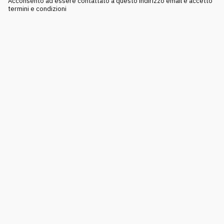
Acconsento ad essere contattato a questo indirizzo email e accetto
termini e condizioni