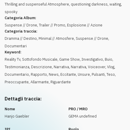
Thrilling and suspenseful Atmosphere, questioning darkness, waiting,
spooky
Categoria Album:
Suspense // Drone, Trailer // Promo, Esplosione // Azione
Categoria traccia:
Dramma // Destino, Minimal // Atmosfere, Suspense // Drone,
Documentari
Keyword:
Reality Tv
,
Sottofondo Musicale
,
Game Show
,
Investigativo
,
Buio
,
Testimonianza
,
Descrizione
,
Narrativa
,
Narrativa
,
Voiceover
,
Vlog
,
Documentario
,
Rapporto
,
News
,
Eccitante
,
Unsure
,
Pulsanti
,
Teso
,
Preoccupante
,
Allarmante
,
Riguardante
Dettagli traccia:
Nome
PRO / MRO
Hanjo Gaebler
GEMA undefined
IPI
Ruolo