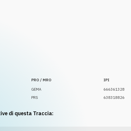
PRO / MRO
IPI
GEMA
666361328
PRS
638318826
tive di questa Traccia: