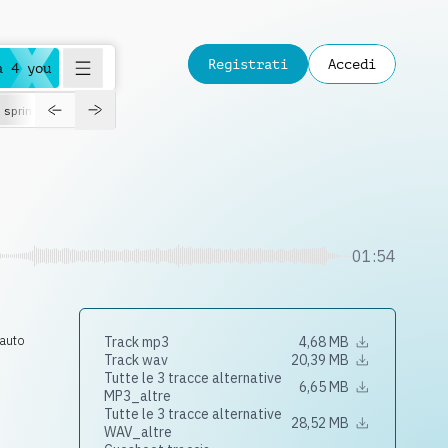
Registrati
Accedi
a 4 you
spring
01:54
lauto
Track mp3
4,68 MB
Track wav
20,39 MB
Tutte le 3 tracce alternative
6,65 MB
MP3_altre
Tutte le 3 tracce alternative
28,52 MB
WAV_altre