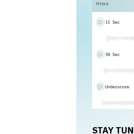
TITOLO
15 Sec
30 Sec
Underscore
STAY TU