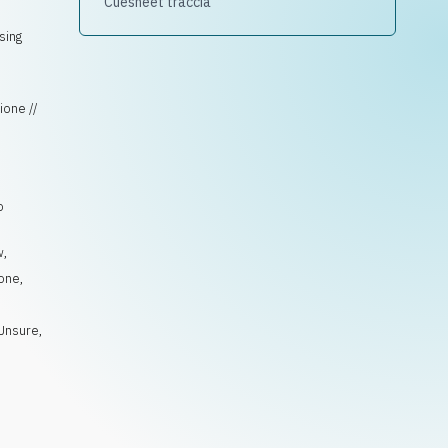
Cuesheet traccia
sing
ione //
o
w
,
ione
,
Unsure
,