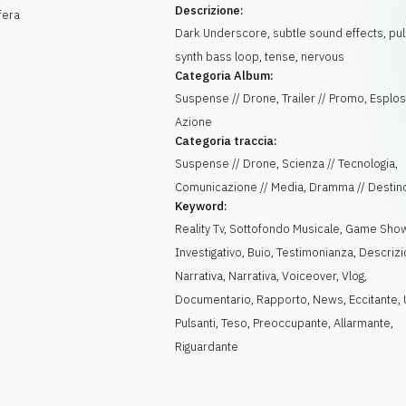
Descrizione:
fera
Dark Underscore, subtle sound effects, pul
synth bass loop, tense, nervous
Categoria Album:
Suspense // Drone, Trailer // Promo, Esplos
Azione
Categoria traccia:
Suspense // Drone, Scienza // Tecnologia,
Comunicazione // Media, Dramma // Destin
Keyword:
Reality Tv
,
Sottofondo Musicale
,
Game Sho
Investigativo
,
Buio
,
Testimonianza
,
Descriz
Narrativa
,
Narrativa
,
Voiceover
,
Vlog
,
Documentario
,
Rapporto
,
News
,
Eccitante
,
Pulsanti
,
Teso
,
Preoccupante
,
Allarmante
,
Riguardante