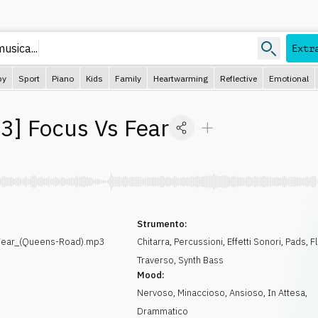
usica...
Extr
py
Sport
Piano
Kids
Family
Heartwarming
Reflective
Emotional
63
]
Focus Vs Fear
Strumento:
Fear_(Queens-Road).mp3
Chitarra
,
Percussioni
,
Effetti Sonori
,
Pads
,
F
Traverso
,
Synth Bass
Mood:
Nervoso
,
Minaccioso
,
Ansioso
,
In Attesa
,
Drammatico