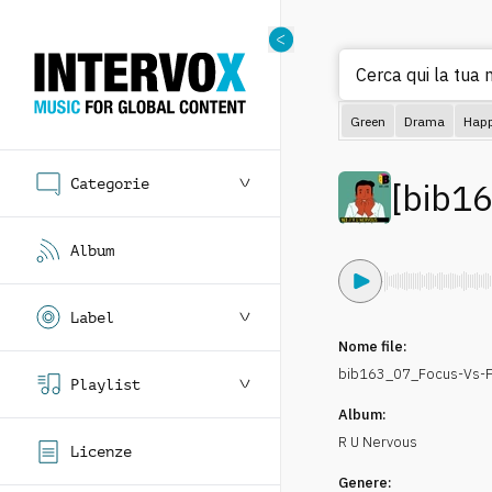
Cerca qui la tua m
Green
Drama
Hap
Categorie
[
bib1
Album
Label
Nome file:
bib163_07_Focus-Vs-
Playlist
Album:
R U Nervous
Licenze
Genere: