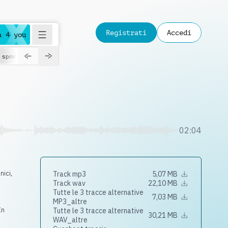
Registrati
Accedi
a 4 you
spring
02:04
nici
,
Track mp3
5,07 MB
Track wav
22,10 MB
Tutte le 3 tracce alternative
7,03 MB
MP3_altre
In
Tutte le 3 tracce alternative
30,21 MB
WAV_altre