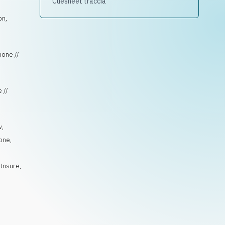
Cuesheet traccia
on,
ione //
 //
w
,
ione
,
Unsure
,