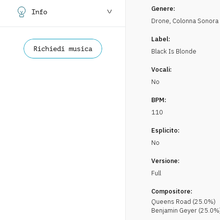
Genere:
Info
Drone
,
Colonna Sonora
Label:
Richiedi musica
Black Is Blonde
Vocali:
No
BPM:
110
Esplicito:
No
Versione:
Full
Compositore:
Queens Road
(
25.0
%)
Benjamin
Geyer
(
25.0
%