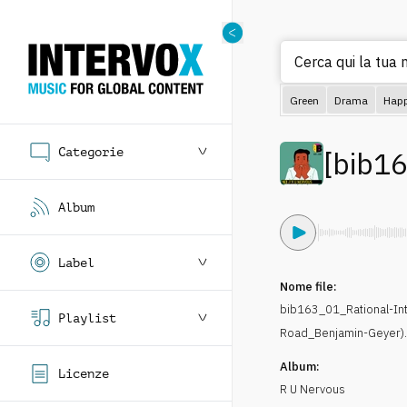
Cerca qui la tua m
Green
Drama
Hap
Categorie
[
bib1
Album
Label
Nome file:
bib163_01_Rational-In
Playlist
Road_Benjamin-Geyer)
Album:
Licenze
R U Nervous