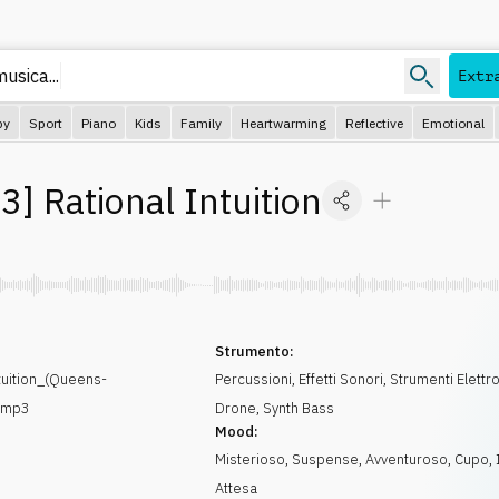
usica...
Extr
py
Sport
Piano
Kids
Family
Heartwarming
Reflective
Emotional
63
]
Rational Intuition
Strumento:
tuition_(Queens-
Percussioni
,
Effetti Sonori
,
Strumenti Elettro
.mp3
Drone
,
Synth Bass
Mood:
Misterioso
,
Suspense
,
Avventuroso
,
Cupo
,
Attesa