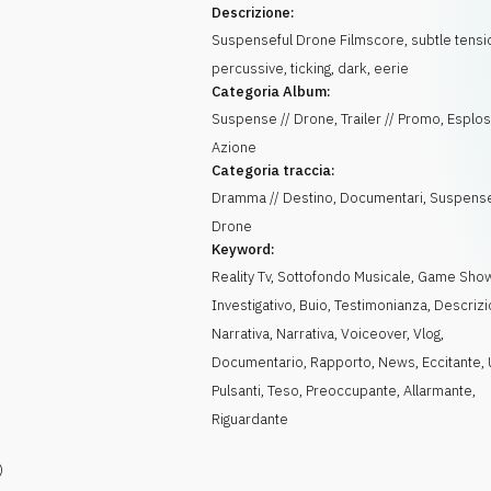
Descrizione:
Suspenseful Drone Filmscore, subtle tensi
percussive, ticking, dark, eerie
Categoria Album:
Suspense // Drone, Trailer // Promo, Esplos
Azione
Categoria traccia:
Dramma // Destino, Documentari, Suspense
Drone
Keyword:
Reality Tv
,
Sottofondo Musicale
,
Game Sho
Investigativo
,
Buio
,
Testimonianza
,
Descriz
Narrativa
,
Narrativa
,
Voiceover
,
Vlog
,
Documentario
,
Rapporto
,
News
,
Eccitante
,
Pulsanti
,
Teso
,
Preoccupante
,
Allarmante
,
Riguardante
)