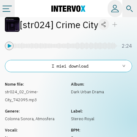
[
str024
]
Crime City
Categorie
Album
2:24
Label
I miei download
Playlist
Nome file:
Album:
str024_02_Crime-
Dark Urban Drama
City_742095.mp3
Licenze
Genere:
Label:
Colonna Sonora
,
Atmosfera
Stereo Royal
Info
Vocali:
BPM: