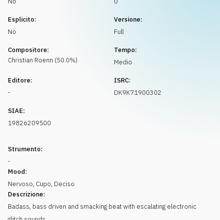
No
0
Richiedi musica
Esplicito:
Versione:
No
Full
Compositore:
Tempo:
Christian
Roenn
(
50.0
%)
Medio
Editore:
ISRC:
-
DK9K71900302
SIAE:
19826209500
Strumento:
-
Mood:
Nervoso
,
Cupo
,
Deciso
Descrizione:
Badass, bass driven and smacking beat with escalating electronic
glitch sounds.