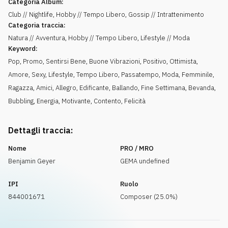
Categoria Album:
Club // Nightlife, Hobby // Tempo Libero, Gossip // Intrattenimento
Categoria traccia:
Natura // Avventura, Hobby // Tempo Libero, Lifestyle // Moda
Keyword:
Pop
,
Promo
,
Sentirsi Bene
,
Buone Vibrazioni
,
Positivo
,
Ottimista
,
Amore
,
Sexy
,
Lifestyle
,
Tempo Libero
,
Passatempo
,
Moda
,
Femminile
,
Ragazza
,
Amici
,
Allegro
,
Edificante
,
Ballando
,
Fine Settimana
,
Bevanda
,
Bubbling
,
Energia
,
Motivante
,
Contento
,
Felicità
Dettagli traccia:
Nome
PRO / MRO
Benjamin Geyer
GEMA undefined
IPI
Ruolo
844001671
Composer (25.0%)