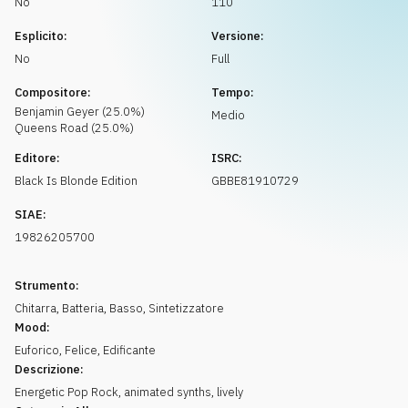
No
110
Richiedi musica
Esplicito:
Versione:
No
Full
Compositore:
Tempo:
Benjamin
Geyer
(
25.0
%)
Medio
Queens Road
(
25.0
%)
Editore:
ISRC:
Black Is Blonde Edition
GBBE81910729
SIAE:
19826205700
Strumento:
Chitarra
,
Batteria
,
Basso
,
Sintetizzatore
Mood:
Euforico
,
Felice
,
Edificante
Descrizione:
Energetic Pop Rock, animated synths, lively