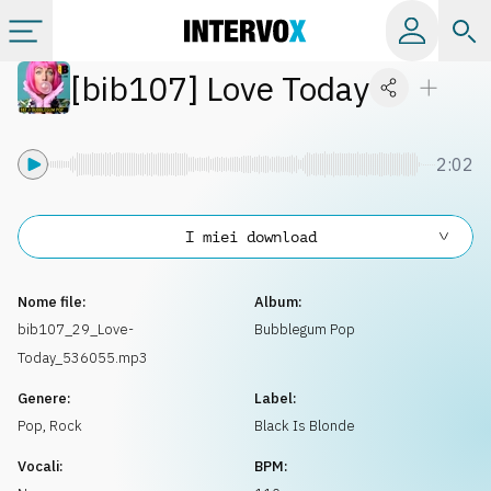
[
bib107
]
Love Today
Categorie
Album
2:02
Label
I miei download
Playlist
Nome file:
Album:
bib107_29_Love-
Bubblegum Pop
Today_536055.mp3
Licenze
Genere:
Label:
Pop
,
Rock
Black Is Blonde
Info
Vocali:
BPM: