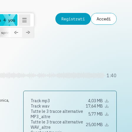
Registrati
Accedi
a 4 you
spring
1:40
ronica
,
Track mp3
4,03 MB
Track wav
17,64 MB
Tutte le 3 tracce alternative
5,77 MB
MP3_altre
Tutte le 3 tracce alternative
25,00 MB
WAV_altre