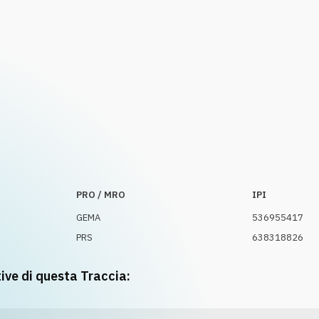
PRO / MRO
IPI
GEMA
536955417
PRS
638318826
tive di questa Traccia: