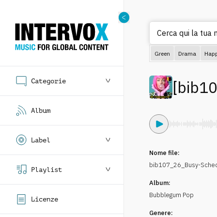
Cerca qui la tua m
Green
Drama
Hap
Categorie
[
bib1
Album
Label
Nome file:
bib107_26_Busy-Sche
Playlist
Album:
Bubblegum Pop
Licenze
Genere: