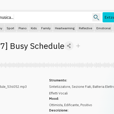
usica...
Extr
py
Sport
Piano
Kids
Family
Heartwarming
Reflective
Emotional
07
]
Busy Schedule
Strumento:
dule_536052.mp3
Sintetizzatore
,
Sezione Fiati
,
Batteria Elett
Effetti Vocali
Mood:
Ottimista
,
Edificante
,
Positivo
Descrizione: