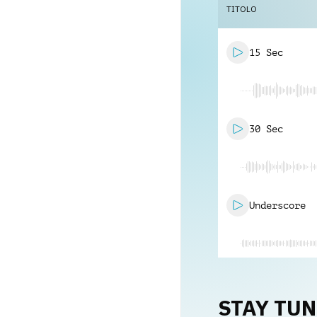
TITOLO
15 Sec
30 Sec
Underscore
STAY TU