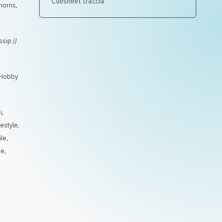
Cuesheet traccia
horns,
ssip //
, Hobby
i
,
festyle
,
le
,
te
,