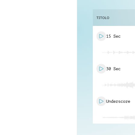
TITOLO
15 Sec
30 Sec
Underscore