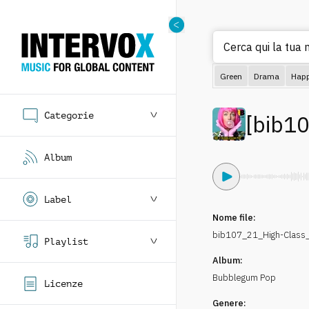
Cerca
Green
Drama
Hap
Categorie
[
bib1
Album
Label
Nome file:
bib107_21_High-Clas
Playlist
Album:
Bubblegum Pop
Licenze
Genere: