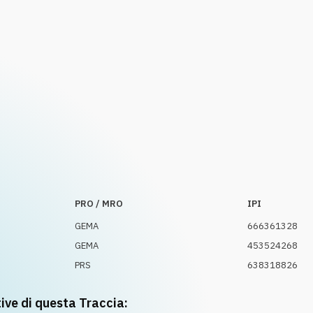
PRO / MRO
IPI
GEMA
666361328
GEMA
453524268
PRS
638318826
tive di questa Traccia: