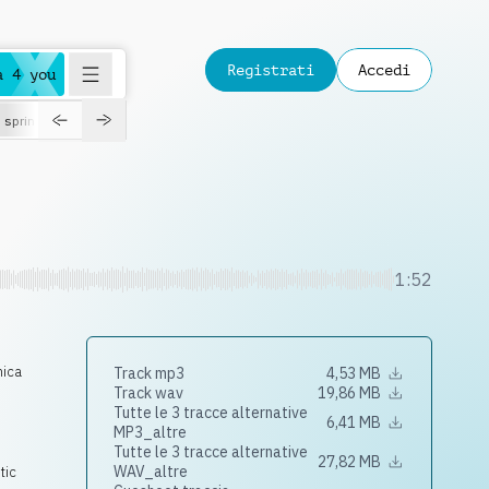
Registrati
Accedi
a 4 you
spring
1:52
nica
Track mp3
4,53 MB
Track wav
19,86 MB
Tutte le 3 tracce alternative
6,41 MB
MP3_altre
Tutte le 3 tracce alternative
27,82 MB
WAV_altre
tic