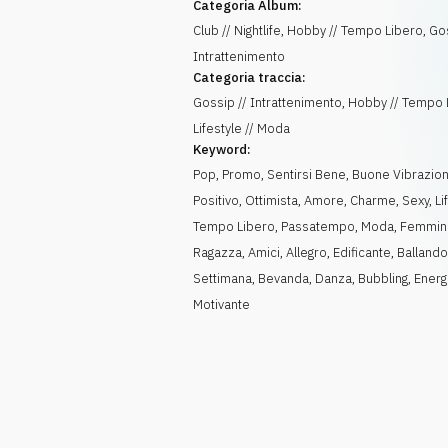
Categoria Album:
Club // Nightlife, Hobby // Tempo Libero, Go
Intrattenimento
Categoria traccia:
Gossip // Intrattenimento, Hobby // Tempo 
Lifestyle // Moda
Keyword:
Pop
,
Promo
,
Sentirsi Bene
,
Buone Vibrazion
Positivo
,
Ottimista
,
Amore
,
Charme
,
Sexy
,
Li
Tempo Libero
,
Passatempo
,
Moda
,
Femmini
Ragazza
,
Amici
,
Allegro
,
Edificante
,
Balland
Settimana
,
Bevanda
,
Danza
,
Bubbling
,
Energ
Motivante