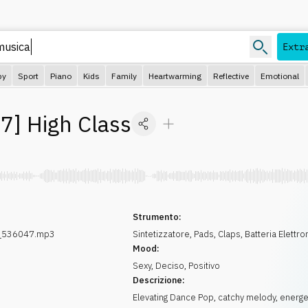
Extr
py
Sport
Piano
Kids
Family
Heartwarming
Reflective
Emotional
07
]
High Class
Strumento:
s_536047.mp3
Sintetizzatore
,
Pads
,
Claps
,
Batteria Elettro
Mood:
Sexy
,
Deciso
,
Positivo
Descrizione:
Elevating Dance Pop, catchy melody, energe