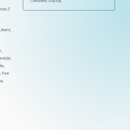
Cuesheet traccia
ssip //
Libero,
i
,
festyle
,
le
,
o
,
Fine
ia
,