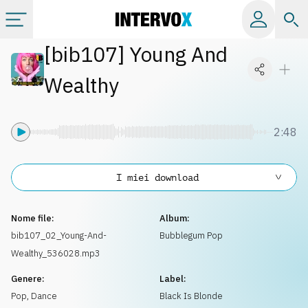
[
bib107
]
Young And
Categorie
Wealthy
Album
2:48
Label
I miei download
Playlist
Nome file:
Album:
Licenze
bib107_02_Young-And-
Bubblegum Pop
Wealthy_536028.mp3
Info
Genere:
Label:
Pop
,
Dance
Black Is Blonde