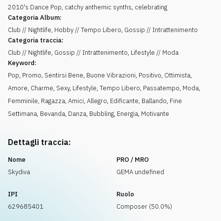
2010's Dance Pop, catchy anthemic synths, celebrating
Categoria Album:
Club // Nightlife, Hobby // Tempo Libero, Gossip // Intrattenimento
Categoria traccia:
Club // Nightlife, Gossip // Intrattenimento, Lifestyle // Moda
Keyword:
Pop
,
Promo
,
Sentirsi Bene
,
Buone Vibrazioni
,
Positivo
,
Ottimista
,
Amore
,
Charme
,
Sexy
,
Lifestyle
,
Tempo Libero
,
Passatempo
,
Moda
,
Femminile
,
Ragazza
,
Amici
,
Allegro
,
Edificante
,
Ballando
,
Fine
Settimana
,
Bevanda
,
Danza
,
Bubbling
,
Energia
,
Motivante
Dettagli traccia:
Nome
PRO / MRO
Skydiva
GEMA undefined
IPI
Ruolo
629685401
Composer (50.0%)