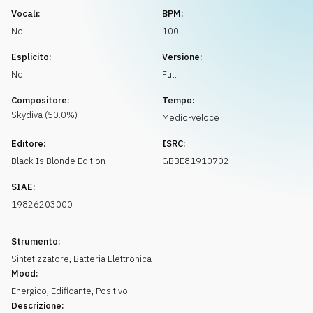
Richiedi musica
Vocali:
BPM:
No
100
Esplicito:
Versione:
No
Full
Compositore:
Tempo:
Skydiva
(
50.0
%)
Medio-veloce
Editore:
ISRC:
Black Is Blonde Edition
GBBE81910702
SIAE:
19826203000
Strumento:
Sintetizzatore
,
Batteria Elettronica
Mood:
Energico
,
Edificante
,
Positivo
Descrizione: