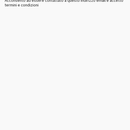
Acconsento ad essere contattato a questo indirizzo email e accetto
termini e condizioni