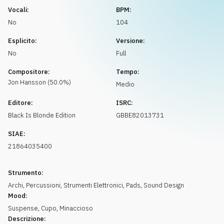
Richiedi musica
Vocali:
BPM:
No
104
Esplicito:
Versione:
No
Full
Compositore:
Tempo:
Jon
Hansson
(
50.0
%)
Medio
Editore:
ISRC:
Black Is Blonde Edition
GBBE82013731
SIAE:
21864035400
Strumento:
Archi
,
Percussioni
,
Strumenti Elettronici
,
Pads
,
Sound Design
Mood:
Suspense
,
Cupo
,
Minaccioso
Descrizione: