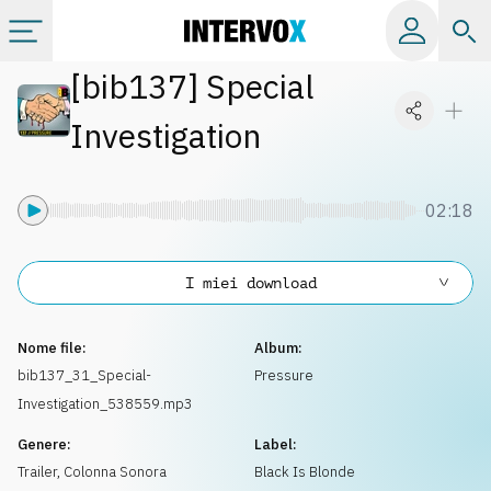
[
bib137
]
Special
Categorie
Investigation
Album
02:18
Label
I miei download
Playlist
Nome file:
Album:
Licenze
bib137_31_Special-
Pressure
Investigation_538559.mp3
Info
Genere:
Label:
Trailer
,
Colonna Sonora
Black Is Blonde