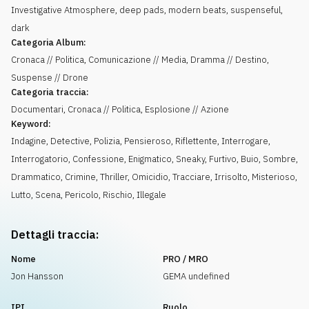
Investigative Atmosphere, deep pads, modern beats, suspenseful,
dark
Categoria Album:
Cronaca // Politica, Comunicazione // Media, Dramma // Destino,
Suspense // Drone
Categoria traccia:
Documentari, Cronaca // Politica, Esplosione // Azione
Keyword:
Indagine
,
Detective
,
Polizia
,
Pensieroso
,
Riflettente
,
Interrogare
,
Interrogatorio
,
Confessione
,
Enigmatico
,
Sneaky
,
Furtivo
,
Buio
,
Sombre
,
Drammatico
,
Crimine
,
Thriller
,
Omicidio
,
Tracciare
,
Irrisolto
,
Misterioso
,
Lutto
,
Scena
,
Pericolo
,
Rischio
,
Illegale
Dettagli traccia:
Nome
PRO / MRO
Jon Hansson
GEMA undefined
IPI
Ruolo