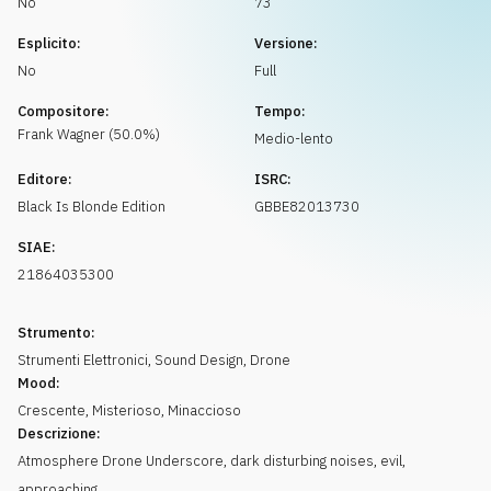
No
73
Richiedi musica
Esplicito:
Versione:
No
Full
Compositore:
Tempo:
Frank
Wagner
(
50.0
%)
Medio-lento
Editore:
ISRC:
Black Is Blonde Edition
GBBE82013730
SIAE:
21864035300
Strumento:
Strumenti Elettronici
,
Sound Design
,
Drone
Mood:
Crescente
,
Misterioso
,
Minaccioso
Descrizione:
Atmosphere Drone Underscore, dark disturbing noises, evil,
approaching