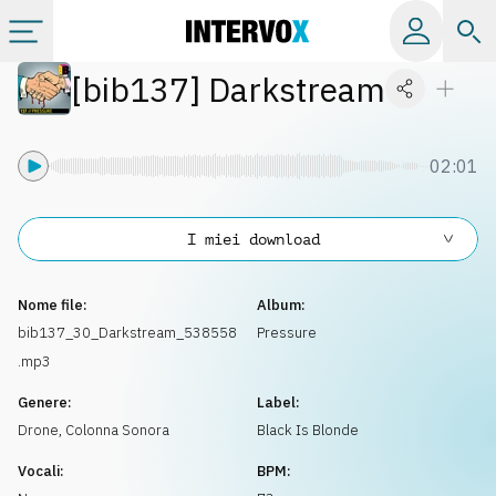
[
bib137
]
Darkstream
Categorie
Album
02:01
Label
I miei download
Playlist
Nome file:
Album:
bib137_30_Darkstream_538558
Pressure
.mp3
Licenze
Genere:
Label:
Drone
,
Colonna Sonora
Black Is Blonde
Info
Vocali:
BPM: