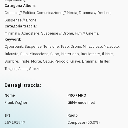
Categoria Album:
Cronaca // Politica, Comunicazione // Media, Dramma // Destino,
Suspense // Drone
Categoria traccia:
Minimal // Atmosfere, Suspense // Drone, Film // Cinema
Keyword:
Cyberpunk
,
Suspense
,
Tensione
,
Teso
,
Drone
,
Minaccioso
,
Malevolo
,
Infausto
,
Buio
,
Minaccioso
,
Cupo
,
Misterioso
,
Inquietante
,
Il Male
,
Sombre
,
Triste
,
Morte
,
Ostile
,
Pericolo
,
Grave
,
Dramma
,
Thriller
,
Tragico
,
Ansia
,
Sforzo
Dettagli traccia:
Nome
PRO / MRO
Frank Wagner
GEMA undefined
IPI
Ruolo
257191947
Composer (50.0%)