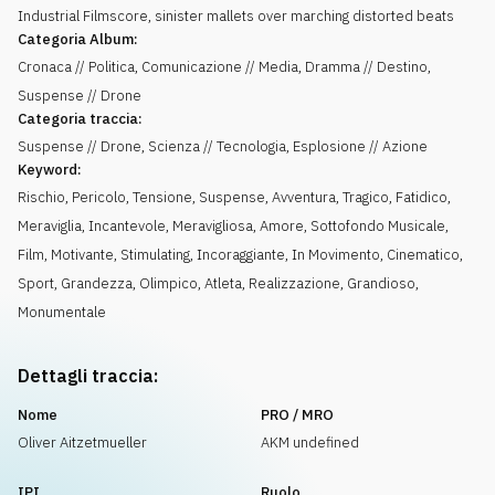
Industrial Filmscore, sinister mallets over marching distorted beats
Categoria Album:
Cronaca // Politica, Comunicazione // Media, Dramma // Destino,
Suspense // Drone
Categoria traccia:
Suspense // Drone, Scienza // Tecnologia, Esplosione // Azione
Keyword:
Rischio
,
Pericolo
,
Tensione
,
Suspense
,
Avventura
,
Tragico
,
Fatidico
,
Meraviglia
,
Incantevole
,
Meravigliosa
,
Amore
,
Sottofondo Musicale
,
Film
,
Motivante
,
Stimulating
,
Incoraggiante
,
In Movimento
,
Cinematico
,
Sport
,
Grandezza
,
Olimpico
,
Atleta
,
Realizzazione
,
Grandioso
,
Monumentale
Dettagli traccia:
Nome
PRO / MRO
Oliver Aitzetmueller
AKM undefined
IPI
Ruolo