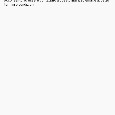
Acconsento ad essere contattato a questo indirizzo email e accetto
termini e condizioni