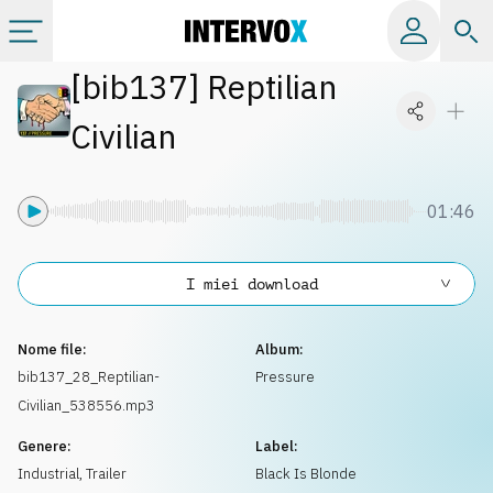
[
bib137
]
Reptilian
Categorie
Civilian
Album
01:46
Label
I miei download
Playlist
Nome file:
Album:
Licenze
bib137_28_Reptilian-
Pressure
Civilian_538556.mp3
Info
Genere:
Label:
Industrial
,
Trailer
Black Is Blonde