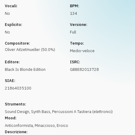
Richiedi musica
Vocali:
BPM:
No
134
Esplicito:
Versione:
No
Full
Compositore:
Tempo:
Oliver
Aitzetmueller
(
50.0
%)
Medio-veloce
Editore:
ISRC:
Black Is Blonde Edition
GBBE82013728
SIAE:
21864035100
Strumento:
Sound Design
,
Synth Bass
,
Percussioni A Tastiera (elettronici)
Mood:
Anticonformista
,
Minaccioso
,
Eroico
Descrizione: