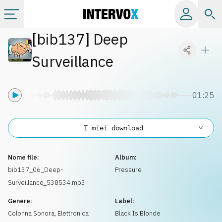
[
bib137
]
Deep
Categorie
Surveillance
Album
01:25
Label
I miei download
Playlist
Nome file:
Album:
Licenze
bib137_06_Deep-
Pressure
Surveillance_538534.mp3
Info
Genere:
Label:
Colonna Sonora
,
Elettronica
Black Is Blonde