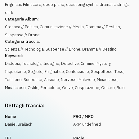
Enigmatic Filmscore, deep piano, questionig synths, dramatic strings,
dark
Categoria Album:
Cronaca // Politica, Comunicazione // Media, Dramma // Destino,
Suspense // Drone
Categoria traccia:
Scienza // Tecnologia, Suspense // Drone, Dramma // Destino
Keyword:
Distopia
,
Tecnologia
,
Indagine
,
Detective
,
Crimine
,
Mystery
,
Inquietante
,
Segreto
,
Enigmatico
,
Confessione
,
Sospettoso
,
Teso
,
Tensione
,
Suspense
,
Ansioso
,
Nervoso
,
Malevolo
,
Minaccioso
,
Minaccioso
,
Ostile
,
Pericoloso
,
Grave
,
Cospirazione
,
Oscuro
,
Buio
Dettagli traccia:
Nome
PRO / MRO
Daniel Grailach
AKM undefined
IPI
Ruolo