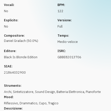
Richiedi musica
Vocali:
BPM:
No
122
Esplicito:
Versione:
No
Full
Compositore:
Tempo:
Daniel
Grailach
(
50.0
%)
Medio-veloce
Editore:
ISRC:
Black Is Blonde Edition
GBBE82013706
SIAE:
21864032900
Strumento:
Archi
,
Sintetizzatore
,
Sound Design
,
Batteria Elettronica
,
Pianoforte
Mood:
Riflessivo
,
Drammatico
,
Cupo
,
Tragico
Descrizione: