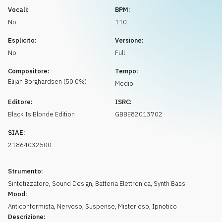
Richiedi musica
Vocali:
BPM:
No
110
Esplicito:
Versione:
No
Full
Compositore:
Tempo:
Elijah
Borghardsen
(
50.0
%)
Medio
Editore:
ISRC:
Black Is Blonde Edition
GBBE82013702
SIAE:
21864032500
Strumento:
Sintetizzatore
,
Sound Design
,
Batteria Elettronica
,
Synth Bass
Mood:
Anticonformista
,
Nervoso
,
Suspense
,
Misterioso
,
Ipnotico
Descrizione: