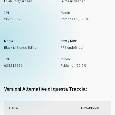
Elijah Borghardsen
GEMA undefined
IPI
Ruolo
706503370
Composer (50.0%)
Nome
PRO / MRO
Black is Blonde Edition
PRS undefined
IPI
Ruolo
638318826
Publisher (50.0%)
Versioni Alternative di questa Traccia:
TITOLO
LUNGHEZZA