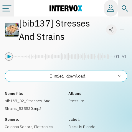
[
bib137
]
Stresses
Categorie
And Strains
Album
01:51
Label
I miei download
Playlist
Nome file:
Album:
Licenze
bib137_02_Stresses-And-
Pressure
Strains_538530.mp3
Info
Genere:
Label:
Colonna Sonora
,
Elettronica
Black Is Blonde