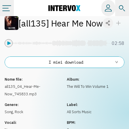
[
all135
]
Hear Me Now
Categorie
Album
02:58
Label
I miei download
Playlist
Nome file:
Album:
all135_04_Hear-Me-
The Will To Win Volume 1
Now_745833.mp3
Licenze
Genere:
Label:
Song
,
Rock
All Sorts Music
Info
Vocali:
BPM: