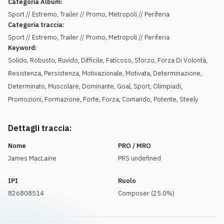
Categoria Album:
Sport // Estremo, Trailer // Promo, Metropoli // Periferia
Categoria traccia:
Sport // Estremo, Trailer // Promo, Metropoli // Periferia
Keyword:
Solido
,
Robusto
,
Ruvido
,
Difficile
,
Faticoso
,
Sforzo
,
Forza Di Volontà
,
Resistenza
,
Persistenza
,
Motivazionale
,
Motivata
,
Determinazione
,
Determinato
,
Muscolare
,
Dominante
,
Goal
,
Sport
,
Olimpiadi
,
Promozioni
,
Formazione
,
Forte
,
Forza
,
Comando
,
Potente
,
Steely
Dettagli traccia:
Nome
PRO / MRO
James MacLaine
PRS undefined
IPI
Ruolo
826808514
Composer (25.0%)