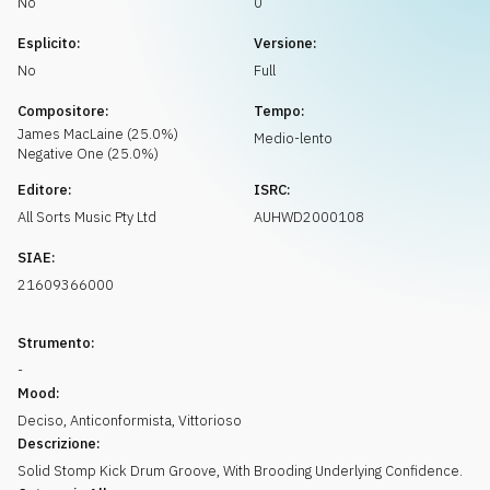
No
0
Richiedi musica
Esplicito:
Versione:
No
Full
Compositore:
Tempo:
James
MacLaine
(
25.0
%)
Medio-lento
Negative
One
(
25.0
%)
Editore:
ISRC:
All Sorts Music Pty Ltd
AUHWD2000108
SIAE:
21609366000
Strumento:
-
Mood:
Deciso
,
Anticonformista
,
Vittorioso
Descrizione:
Solid Stomp Kick Drum Groove, With Brooding Underlying Confidence.