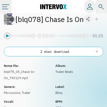
[
blq078
]
Chase Is On
Categorie
Album
01:25
Label
I miei download
Playlist
Nome file:
Album:
blq078_05_Chase-Is-
Trailer Beats
On_743129.mp3
Licenze
Genere:
Label:
Percussioni
,
Trailer
Blinq
Info
Vocali:
BPM: