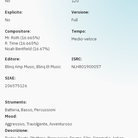
No
120
Richiedi musica
Esplicito:
Versione:
No
Full
Compositore:
Tempo:
Mr. Roth
(
16.665
%)
Medio-veloce
R. Time
(
16.665
%)
Noah Bentfield
(
16.67
%)
Editore:
ISRC:
Blinq Amp Music
,
Blinq Et Music
NLH801900057
SIAE:
206575126
Strumento:
Batteria
,
Basso
,
Percussioni
Mood:
Aggressivo
,
Travolgente
,
Avventuroso
Descrizione: