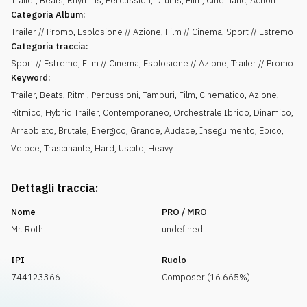
Trailer, Beats, Rhythms, Percussion, Drums, Film, Cinematic, Action
Categoria Album:
Trailer // Promo, Esplosione // Azione, Film // Cinema, Sport // Estremo
Categoria traccia:
Sport // Estremo, Film // Cinema, Esplosione // Azione, Trailer // Promo
Keyword:
Trailer
,
Beats
,
Ritmi
,
Percussioni
,
Tamburi
,
Film
,
Cinematico
,
Azione
,
Ritmico
,
Hybrid Trailer
,
Contemporaneo
,
Orchestrale Ibrido
,
Dinamico
,
Arrabbiato
,
Brutale
,
Energico
,
Grande
,
Audace
,
Inseguimento
,
Epico
,
Veloce
,
Trascinante
,
Hard
,
Uscito
,
Heavy
Dettagli traccia:
Nome
PRO / MRO
Mr. Roth
undefined
IPI
Ruolo
744123366
Composer (16.665%)