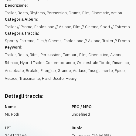
Descrizione:
Trailer, Beats, Rhythms, Percussion, Drums, Film, Cinematic, Action
Categoria Album:
Trailer // Promo, Esplosione // Azione, Film // Cinema, Sport // Estremo
Categoria traccia:
Sport // Estremo, Film // Cinema, Esplosione // Azione, Trailer // Promo
Keyword:
Trailer
,
Beats
,
Ritmi
,
Percussioni
,
Tamburi
,
Film
,
Cinematico
,
Azione
,
Ritmico
,
Hybrid Trailer
,
Contemporaneo
,
Orchestrale Ibrido
,
Dinamico
,
Arrabbiato
,
Brutale
,
Energico
,
Grande
,
Audace
,
Inseguimento
,
Epico
,
Veloce
,
Trascinante
,
Hard
,
Uscito
,
Heavy
Dettagli traccia:
Nome
PRO / MRO
Mr. Roth
undefined
IPI
Ruolo
744123366
Composer (16.665%)