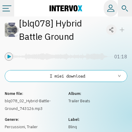
[
blq078
]
Hybrid
Categorie
Battle Ground
Album
01:18
Label
I miei download
Playlist
Nome file:
Album:
Licenze
blq078_02_Hybrid-Battle-
Trailer Beats
Ground_743126.mp3
Info
Genere:
Label:
Percussioni
,
Trailer
Blinq