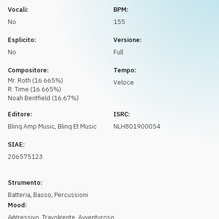
Richiedi musica
Vocali:
BPM:
No
155
Esplicito:
Versione:
No
Full
Compositore:
Tempo:
Mr. Roth
(
16.665
%)
Veloce
R. Time
(
16.665
%)
Noah Bentfield
(
16.67
%)
Editore:
ISRC:
Blinq Amp Music
,
Blinq Et Music
NLH801900054
SIAE:
206575123
Strumento:
Batteria
,
Basso
,
Percussioni
Mood:
Aggressivo
,
Travolgente
,
Avventuroso