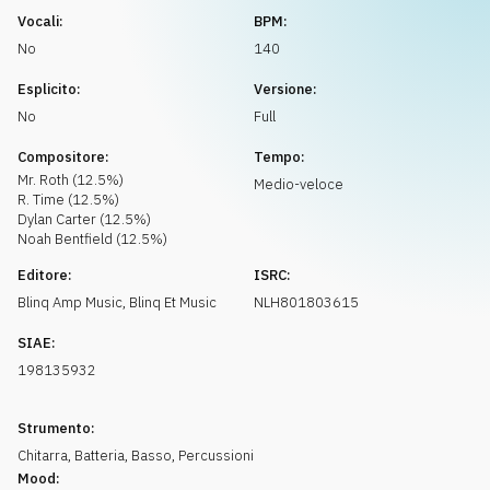
Richiedi musica
Vocali:
BPM:
No
140
Esplicito:
Versione:
No
Full
Compositore:
Tempo:
Mr. Roth
(
12.5
%)
Medio-veloce
R. Time
(
12.5
%)
Dylan Carter
(
12.5
%)
Noah Bentfield
(
12.5
%)
Editore:
ISRC:
Blinq Amp Music
,
Blinq Et Music
NLH801803615
SIAE:
198135932
Strumento:
Chitarra
,
Batteria
,
Basso
,
Percussioni
Mood: