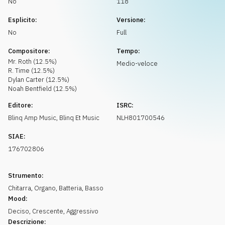
No
118
Richiedi musica
Esplicito:
Versione:
No
Full
Compositore:
Tempo:
Mr. Roth
(
12.5
%)
Medio-veloce
R. Time
(
12.5
%)
Dylan Carter
(
12.5
%)
Noah Bentfield
(
12.5
%)
Editore:
ISRC:
Blinq Amp Music
,
Blinq Et Music
NLH801700546
SIAE:
176702806
Strumento:
Chitarra
,
Organo
,
Batteria
,
Basso
Mood:
Deciso
,
Crescente
,
Aggressivo
Descrizione: