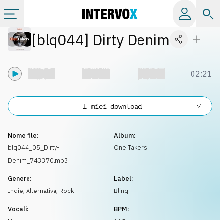
[
blq044
]
Dirty Denim
Categorie
Album
02:21
Label
I miei download
Playlist
Nome file:
Album:
blq044_05_Dirty-
One Takers
Denim_743370.mp3
Licenze
Genere:
Label:
Indie, Alternativa
,
Rock
Blinq
Info
Vocali:
BPM: