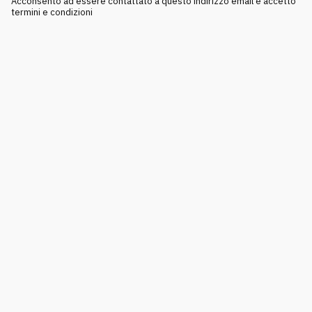
Acconsento ad essere contattato a questo indirizzo email e accetto
termini e condizioni