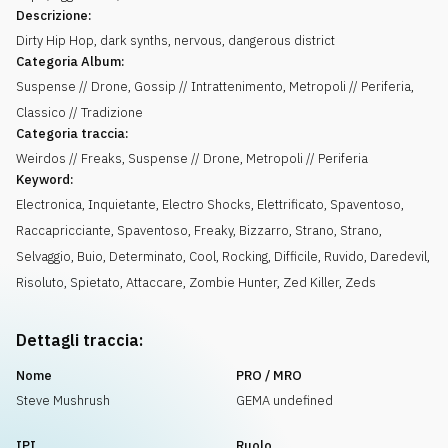
Descrizione:
Dirty Hip Hop, dark synths, nervous, dangerous district
Categoria Album:
Suspense // Drone, Gossip // Intrattenimento, Metropoli // Periferia,
Classico // Tradizione
Categoria traccia:
Weirdos // Freaks, Suspense // Drone, Metropoli // Periferia
Keyword:
Electronica
,
Inquietante
,
Electro Shocks
,
Elettrificato
,
Spaventoso
,
Raccapricciante
,
Spaventoso
,
Freaky
,
Bizzarro
,
Strano
,
Strano
,
Selvaggio
,
Buio
,
Determinato
,
Cool
,
Rocking
,
Difficile
,
Ruvido
,
Daredevil
,
Risoluto
,
Spietato
,
Attaccare
,
Zombie Hunter
,
Zed Killer
,
Zeds
Dettagli traccia:
Nome
PRO / MRO
Steve Mushrush
GEMA undefined
IPI
Ruolo