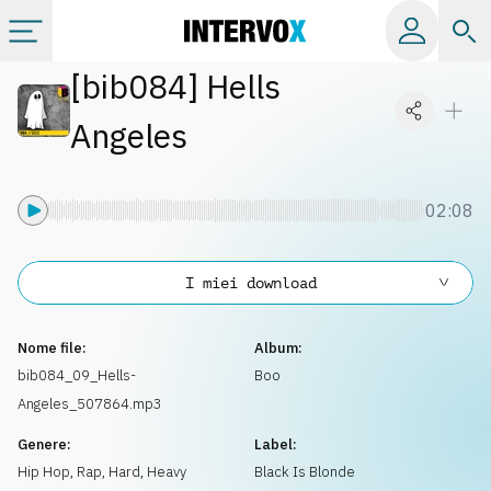
[
bib084
]
Hells
Categorie
Angeles
Album
02:08
Label
I miei download
Playlist
Nome file:
Album:
Licenze
bib084_09_Hells-
Boo
Angeles_507864.mp3
Info
Genere:
Label:
Hip Hop, Rap
,
Hard, Heavy
Black Is Blonde