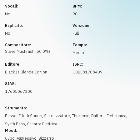
Richiedi musica
Vocali:
BPM:
No
90
Esplicito:
Versione:
No
Full
Compositore:
Tempo:
Steve
Mushrush
(
50.0
%)
Medio
Editore:
ISRC:
Black Is Blonde Edition
GBBE81708409
SIAE:
17605067300
Strumento:
Basso
,
Effetti Sonori
,
Sintetizzatore
,
Theremin
,
Batteria Elettronica
,
Synth Bass
,
Chitarra Elettrica
Mood:
Cupo
,
Aggressivo
,
Bizzarro