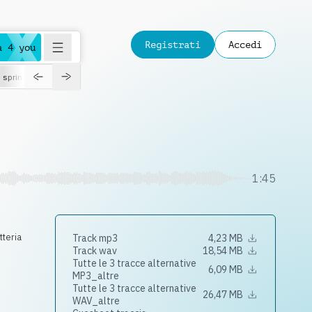
Registrati
Accedi
a 4 you
spring
1:45
tteria
Track mp3
4,23 MB
Track wav
18,54 MB
Tutte le 3 tracce alternative
6,09 MB
MP3_altre
Tutte le 3 tracce alternative
26,47 MB
WAV_altre