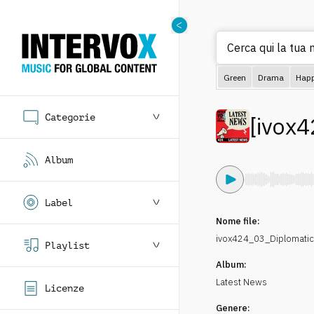
Cerca qui la tua m
Green
Drama
Hap
Categorie
[
ivox4
Album
Label
Nome file:
ivox424_03_Diplomati
Playlist
Album:
Latest News
Licenze
Genere: