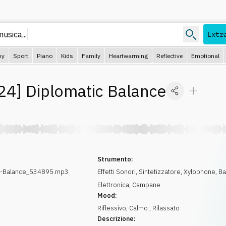
usica...
Extr
py
Sport
Piano
Kids
Family
Heartwarming
Reflective
Emotional
24
]
Diplomatic Balance
Strumento:
c-Balance_534895.mp3
Effetti Sonori
,
Sintetizzatore
,
Xylophone
,
Ba
Elettronica
,
Campane
Mood:
Riflessivo
,
Calmo
,
Rilassato
Descrizione: