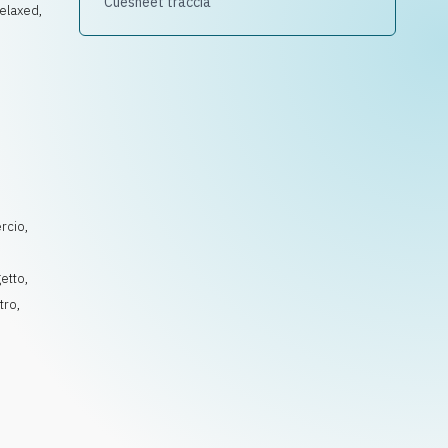
Cuesheet traccia
relaxed,
,
rcio
,
getto
,
tro
,