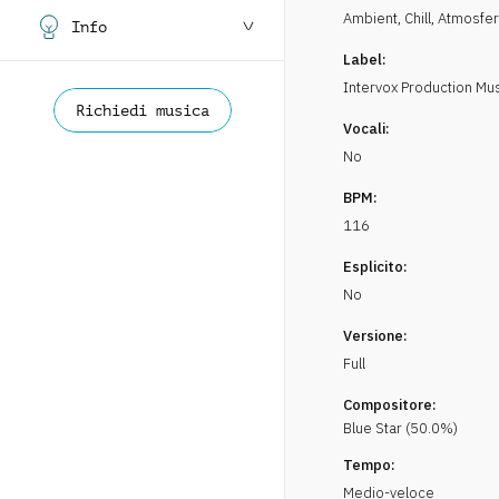
Ambient, Chill
,
Atmosfe
Info
Label:
Intervox Production Mu
Richiedi musica
Vocali:
No
BPM:
116
Esplicito:
No
Versione:
Full
Compositore:
Blue Star
(
50.0
%)
Tempo:
Medio-veloce