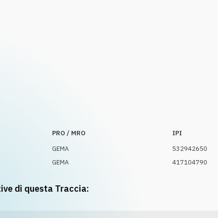
PRO / MRO
IPI
GEMA
532942650
GEMA
417104790
tive di questa Traccia: