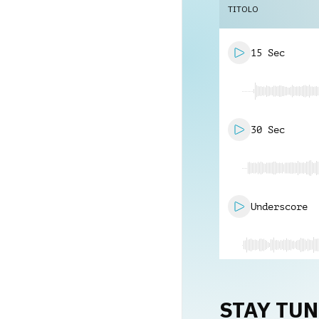
TITOLO
15 Sec
30 Sec
Underscore
STAY TU