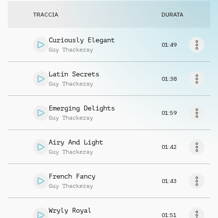
Richiedi musica
TRACCIA
DURATA
Curiously Elegant
01:49
Guy Thackeray
Latin Secrets
01:38
Guy Thackeray
Emerging Delights
01:59
Guy Thackeray
Airy And Light
01:42
Guy Thackeray
French Fancy
01:43
Guy Thackeray
Wryly Royal
01:51