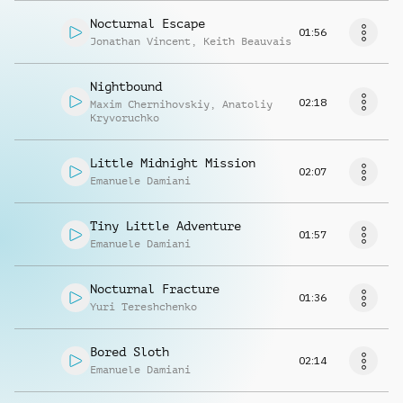
Nocturnal Escape
01:56
Jonathan Vincent
,
Keith Beauvais
Nightbound
02:18
Maxim Chernihovskiy
,
Anatoliy
Kryvoruchko
Little Midnight Mission
02:07
Emanuele Damiani
Tiny Little Adventure
01:57
Emanuele Damiani
Nocturnal Fracture
01:36
Yuri Tereshchenko
Bored Sloth
02:14
Emanuele Damiani