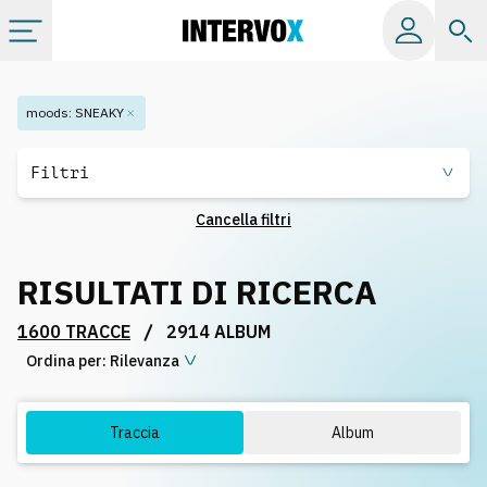
Categorie
moods
:
SNEAKY
Album
Filtri
Cancella filtri
Label
RISULTATI DI RICERCA
Playlist
/
1600 TRACCE
2914 ALBUM
Ordina per:
Licenze
Rilevanza
Info
Traccia
Album