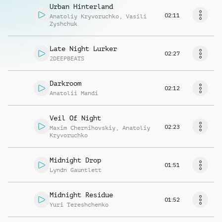
Urban Hinterland
02:11
Anatoliy Kryvoruchko
,
Vasili
Zyshchuk
Late Night Lurker
02:27
2DEEPBEATS
Darkroom
02:12
Anatolii Mandi
Veil Of Night
02:23
Maxim Chernihovskiy
,
Anatoliy
Kryvoruchko
Midnight Drop
01:51
Lyndn Gauntlett
Midnight Residue
01:52
Yuri Tereshchenko