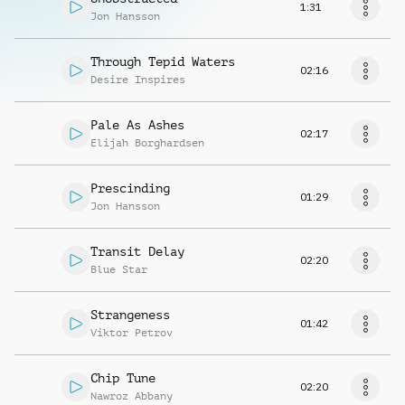
1:31
Jon Hansson
Through Tepid Waters
02:16
Desire Inspires
Pale As Ashes
02:17
Elijah Borghardsen
Prescinding
01:29
Jon Hansson
Transit Delay
02:20
Blue Star
Strangeness
01:42
Viktor Petrov
Chip Tune
02:20
Nawroz Abbany