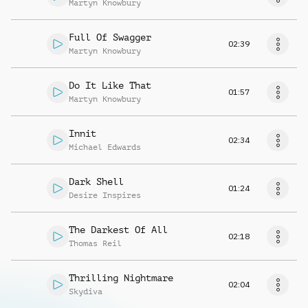
Martyn Knowbury
Full Of Swagger
02:39
Martyn Knowbury
Do It Like That
01:57
Martyn Knowbury
Innit
02:34
Michael Edwards
Dark Shell
01:24
Desire Inspires
The Darkest Of All
02:18
Thomas Reil
Thrilling Nightmare
02:04
Skydiva