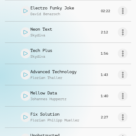
Electro Funky Joke
02:22
David Benaroch
Neon Text
2:12
Skydiva
Tech Plus
1:56
Skydiva
Advanced Technology
1:43
Florian Thaller
Mellow Data
1:40
Johannes Huppertz
Fix Solution
2:27
Florian Philipp Mueller
Unobstructed