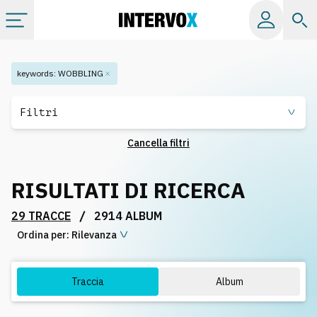
Categorie
keywords
:
WOBBLING
Album
Filtri
Cancella filtri
Label
RISULTATI DI RICERCA
Playlist
/
29 TRACCE
2914 ALBUM
Ordina per:
Licenze
Rilevanza
Info
Traccia
Album