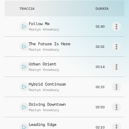
Richiedi musica
TRACCIA
DURATA
Follow Me
02:40
Martyn Knowbury
The Future Is Here
02:02
Martyn Knowbury
Urban Orient
03:14
Martyn Knowbury
Hybrid Continuum
02:33
Martyn Knowbury
Driving Downtown
02:50
Martyn Knowbury
Leading Edge
02:10