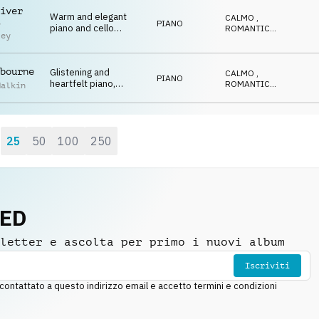
iver
Warm and elegant
CALMO
,
PIANO
y
piano and cello
ROMANTICO
,
ley
underscore
EMOZIONANTE
,
CALDO
,
RIFLESSIVO
bourne
Glistening and
CALMO
,
PIANO
heartfelt piano,
ROMANTICO
,
Malkin
strings and crotales
EMOZIONANTE
,
CALDO
,
with a wintery feel
RIFLESSIVO
25
50
100
250
:
NED
letter e ascolta per primo i nuovi album
Iscriviti
ntattato a questo indirizzo email e accetto termini e condizioni