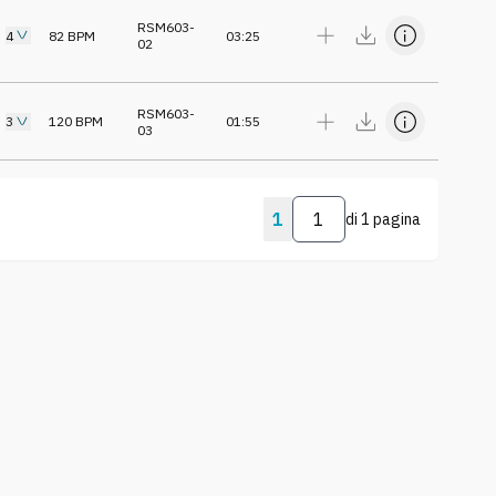
RSM603-
4
82
BPM
03:25
02
RSM603-
3
120
BPM
01:55
03
1
di
1 pagina