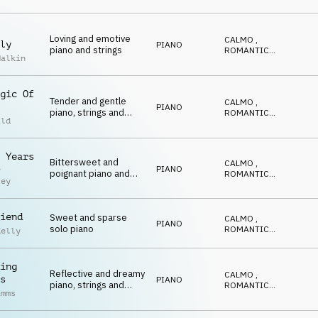
CALDO
,
accordion
RIFLESSIVO
Loving and emotive
CALMO
,
ly
PIANO
piano and strings
ROMANTICO
,
Malkin
EMOZIONANTE
,
CALDO
,
RIFLESSIVO
gic Of
Tender and gentle
CALMO
,
PIANO
piano, strings and
ROMANTICO
,
ild
pads
EMOZIONANTE
,
CALDO
,
RIFLESSIVO
 Years
Bittersweet and
CALMO
,
PIANO
y
poignant piano and
ROMANTICO
,
ley
strings for
EMOZIONANTE
,
CALDO
,
remembrance
RIFLESSIVO
iend
Sweet and sparse
CALMO
,
PIANO
solo piano
ROMANTICO
,
Kelly
EMOZIONANTE
,
CALDO
,
RIFLESSIVO
ing
Reflective and dreamy
CALMO
,
s
PIANO
piano, strings and
ROMANTICO
,
imms
double bass
EMOZIONANTE
,
CALDO
,
RIFLESSIVO