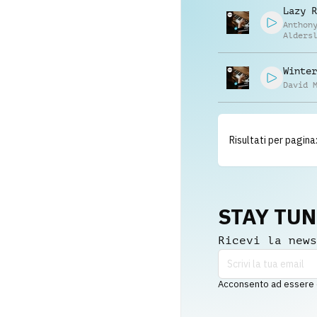
Lazy R
Anthon
Alders
Winter
David 
Risultati per pagina
STAY TU
Ricevi la news
Acconsento ad essere co