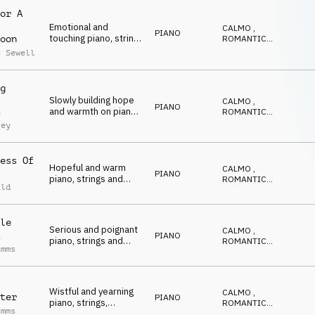
or A
Emotional and
CALMO
,
PIANO
touching piano, strings
ROMANTICO
,
oon
and percussion
EMOZIONANTE
,
c Sewell
CALDO
,
RIFLESSIVO
g
Slowly building hope
CALMO
,
PIANO
and warmth on piano
ROMANTICO
,
y
and strings
EMOZIONANTE
,
ley
CALDO
,
RIFLESSIVO
ess Of
Hopeful and warm
CALMO
,
PIANO
piano, strings and
ROMANTICO
,
ild
pads
EMOZIONANTE
,
CALDO
,
RIFLESSIVO
le
Serious and poignant
CALMO
,
PIANO
piano, strings and
ROMANTICO
,
imms
double bass
EMOZIONANTE
,
CALDO
,
RIFLESSIVO
Wistful and yearning
CALMO
,
ter
PIANO
piano, strings,
ROMANTICO
,
imms
dulcimer and
EMOZIONANTE
,