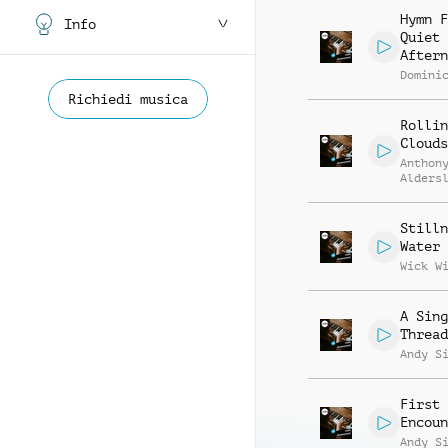
Hymn F
Info
Quiet
Aftern
Domini
Richiedi musica
Rollin
Clouds
Anthon
Alders
Stilln
Water
Wick W
A Sing
Thread
Andy S
First
Encoun
Andy S