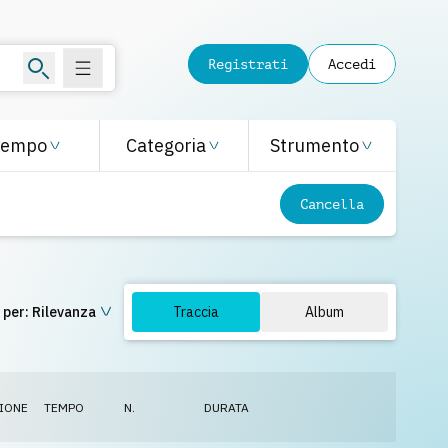
Registrati
Accedi
Tempo
Categoria
Strumento
Cancella
 per:
Rilevanza
Traccia
Album
IONE
TEMPO
N.
DURATA