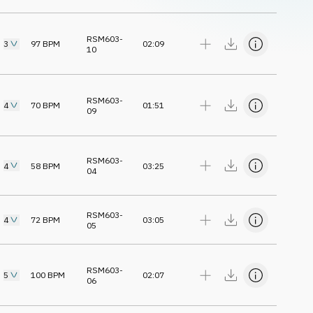
RSM603-
3
97
BPM
02:09
10
RSM603-
4
70
BPM
01:51
09
RSM603-
4
58
BPM
03:25
04
RSM603-
4
72
BPM
03:05
05
RSM603-
5
100
BPM
02:07
06