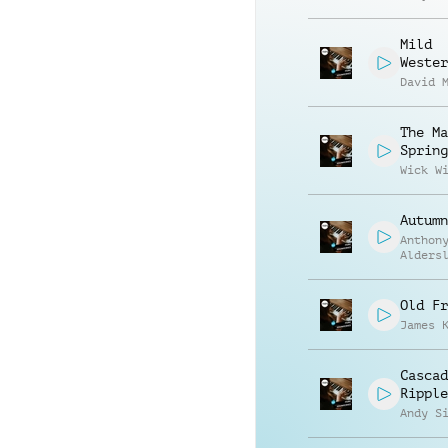
Mild
Wester
David 
The Ma
Spring
Wick W
Autumn
Anthon
Alders
Old Fr
James 
Cascad
Ripple
Andy S