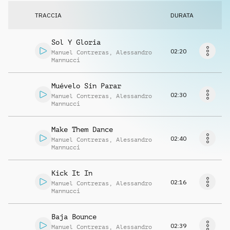
Richiedi musica
TRACCIA
DURATA
Sol Y Gloria
02:20
Manuel Contreras
,
Alessandro
Mannucci
Muévelo Sin Parar
02:30
Manuel Contreras
,
Alessandro
Mannucci
Make Them Dance
02:40
Manuel Contreras
,
Alessandro
Mannucci
Kick It In
02:16
Manuel Contreras
,
Alessandro
Mannucci
Baja Bounce
02:39
Manuel Contreras
,
Alessandro