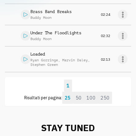
Brass Band Breaks
02:24
Buddy Moon
Under The Floodlights
02:32
Buddy Moon
Loaded
02:13
Ryan Gorringe
,
Marvin Daley
,
Stephen Green
1
25
50
100
250
Risultati per pagina:
STAY TUNED