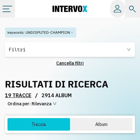
Categorie
keywords
:
UNDISPUTED-CHAMPION
Album
Filtri
Cancella filtri
Label
RISULTATI DI RICERCA
Playlist
/
19 TRACCE
2914 ALBUM
Ordina per:
Licenze
Rilevanza
Info
Traccia
Album