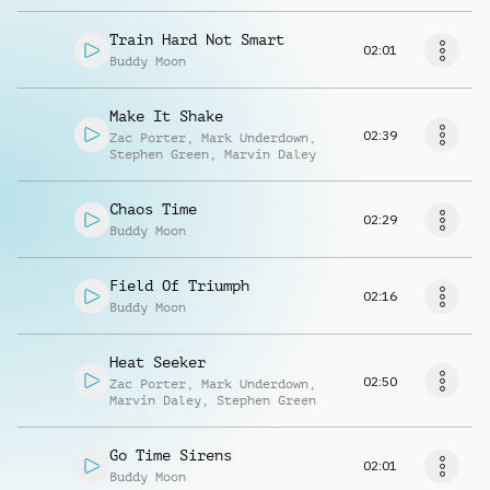
Train Hard Not Smart
02:01
Buddy Moon
Make It Shake
02:39
Zac Porter
,
Mark Underdown
,
Stephen Green
,
Marvin Daley
Chaos Time
02:29
Buddy Moon
Field Of Triumph
02:16
Buddy Moon
Heat Seeker
02:50
Zac Porter
,
Mark Underdown
,
Marvin Daley
,
Stephen Green
Go Time Sirens
02:01
Buddy Moon