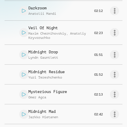
Darkroom
02:12
Anatolii Mandi
Veil Of Night
02:23
Maxim Chernihovskiy
,
Anatoliy
Kryvoruchko
Midnight Drop
01:51
Lyndn Gauntlett
Midnight Residue
01:52
Yuri Tereshchenko
Mysterious Figure
02:13
Omer Agca
Midnight Mad
02:42
Jarkko Hietanen