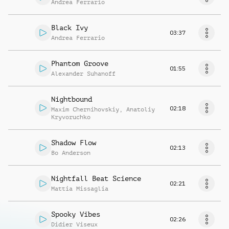
Andrea Ferrario
Black Ivy
03:37
Andrea Ferrario
Phantom Groove
01:55
Alexander Suhanoff
Nightbound
02:18
Maxim Chernihovskiy
,
Anatoliy
Kryvoruchko
Shadow Flow
02:13
Bo Anderson
Nightfall Beat Science
02:21
Mattia Missaglia
Spooky Vibes
02:26
Didier Viseux