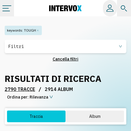
Categorie
keywords
:
TOUGH
Album
Filtri
Cancella filtri
Label
RISULTATI DI RICERCA
Playlist
/
2790 TRACCE
2914 ALBUM
Ordina per:
Licenze
Rilevanza
Info
Traccia
Album