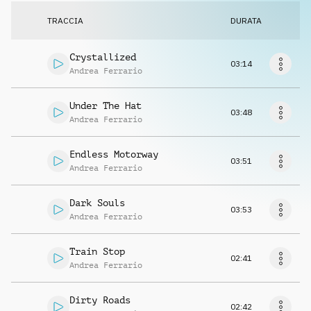
Richiedi musica
TRACCIA
DURATA
Crystallized
03:14
Andrea Ferrario
Under The Hat
03:48
Andrea Ferrario
Endless Motorway
03:51
Andrea Ferrario
Dark Souls
03:53
Andrea Ferrario
Train Stop
02:41
Andrea Ferrario
Dirty Roads
02:42