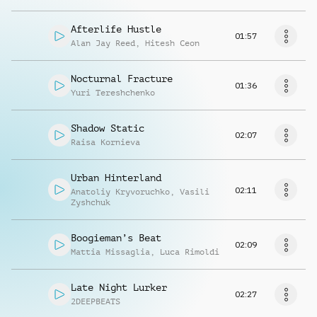
Afterlife Hustle
01:57
Alan Jay Reed
,
Hitesh Ceon
Nocturnal Fracture
01:36
Yuri Tereshchenko
Shadow Static
02:07
Raisa Kornieva
Urban Hinterland
02:11
Anatoliy Kryvoruchko
,
Vasili
Zyshchuk
Boogieman’s Beat
02:09
Mattia Missaglia
,
Luca Rimoldi
Late Night Lurker
02:27
2DEEPBEATS