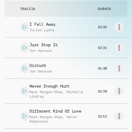
Richiedi musica
TRACCIA
DURATA
I Fall Away
03:05
Juliet Lyons
Just Stop It
02:31
Jon Hansson
Disturb
01:48
Jon Hansson
Never Enough Hurt
02:38
Mark Morgon-Shaw
,
Michelle
Lindley
Different Kind Of Love
02:53
Mark Morgon-Shaw
,
Helen
Robertson