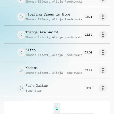
Thomas Eifert
,
Alicja Rzedkowska
Floating Trees in Blue
03:21
Thomas Eifert
,
Alicja Rzedkowska
Things Are Weird
02:59
Thomas Eifert
,
Alicja Rzedkowska
Alien
03:01
Thomas Eifert
,
Alicja Rzedkowska
Kodama
02:22
Thomas Eifert
,
Alicja Rzedkowska
Push Guitar
03:00
Blue Star
1