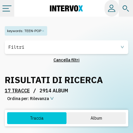
Categorie
keywords
:
TEEN-POP
Album
Filtri
Cancella filtri
Label
RISULTATI DI RICERCA
Playlist
/
17 TRACCE
2914 ALBUM
Ordina per:
Licenze
Rilevanza
Info
Traccia
Album