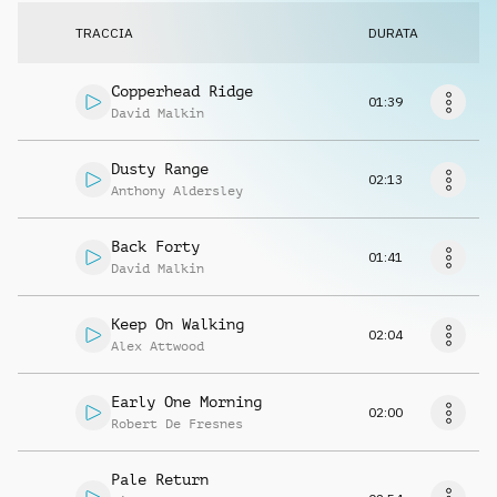
Richiedi musica
TRACCIA
DURATA
Copperhead Ridge
01:39
David Malkin
Dusty Range
02:13
Anthony Aldersley
Back Forty
01:41
David Malkin
Keep On Walking
02:04
Alex Attwood
Early One Morning
02:00
Robert De Fresnes
Pale Return