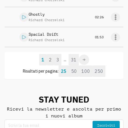
Richard Chorzelski
Ghostly
02:26
Richard Chorzelski
Spacial Drift
01:53
Richard Chorzelski
1
2
3
31
...
25
50
100
250
Risultati per pagina:
STAY TUNED
Ricevi la newsletter e ascolta per primo
i nuovi album
Iscriviti