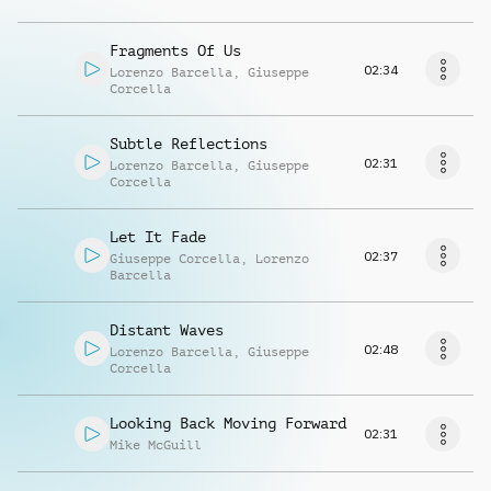
Fragments Of Us
02:34
Lorenzo Barcella
,
Giuseppe
Corcella
Subtle Reflections
02:31
Lorenzo Barcella
,
Giuseppe
Corcella
Let It Fade
02:37
Giuseppe Corcella
,
Lorenzo
Barcella
Distant Waves
02:48
Lorenzo Barcella
,
Giuseppe
Corcella
Looking Back Moving Forward
02:31
Mike McGuill