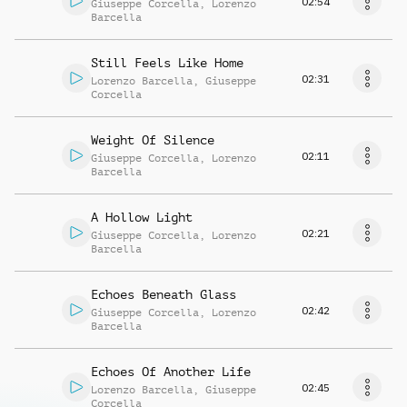
02:54
Giuseppe Corcella
,
Lorenzo
Barcella
Still Feels Like Home
02:31
Lorenzo Barcella
,
Giuseppe
Corcella
Weight Of Silence
02:11
Giuseppe Corcella
,
Lorenzo
Barcella
A Hollow Light
02:21
Giuseppe Corcella
,
Lorenzo
Barcella
Echoes Beneath Glass
02:42
Giuseppe Corcella
,
Lorenzo
Barcella
Echoes Of Another Life
02:45
Lorenzo Barcella
,
Giuseppe
Corcella