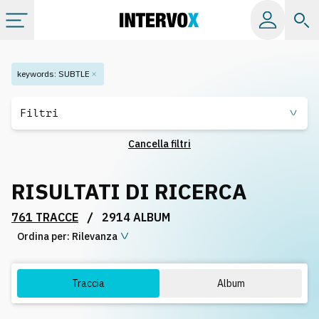
Categorie
keywords
:
SUBTLE
Album
Filtri
Cancella filtri
Label
RISULTATI DI RICERCA
Playlist
/
761 TRACCE
2914 ALBUM
Ordina per:
Licenze
Rilevanza
Info
Traccia
Album