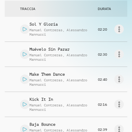
Richiedi musica
TRACCIA
DURATA
Sol Y Gloria
02:20
Manuel Contreras
,
Alessandro
Mannucci
Muévelo Sin Parar
02:30
Manuel Contreras
,
Alessandro
Mannucci
Make Them Dance
02:40
Manuel Contreras
,
Alessandro
Mannucci
Kick It In
02:16
Manuel Contreras
,
Alessandro
Mannucci
Baja Bounce
02:39
Manuel Contreras
,
Alessandro