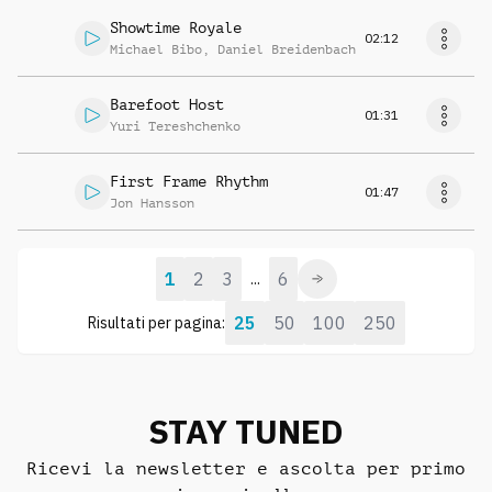
Showtime Royale
02:12
Michael Bibo
,
Daniel Breidenbach
Barefoot Host
01:31
Yuri Tereshchenko
First Frame Rhythm
01:47
Jon Hansson
1
2
3
6
...
25
50
100
250
Risultati per pagina:
STAY TUNED
Ricevi la newsletter e ascolta per primo