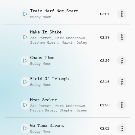
Train Hard Not Smart
02:01
Buddy Moon
Make It Shake
02:39
Zac Porter
,
Mark Underdown
,
Stephen Green
,
Marvin Daley
Chaos Time
02:29
Buddy Moon
Field Of Triumph
02:16
Buddy Moon
Heat Seeker
02:50
Zac Porter
,
Mark Underdown
,
Marvin Daley
,
Stephen Green
Go Time Sirens
02:01
Buddy Moon