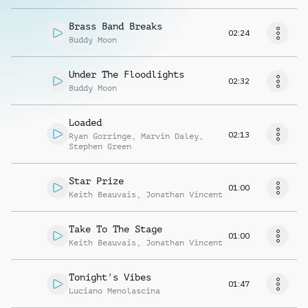
Brass Band Breaks
02:24
Buddy Moon
Under The Floodlights
02:32
Buddy Moon
Loaded
02:13
Ryan Gorringe
,
Marvin Daley
,
Stephen Green
Star Prize
01:00
Keith Beauvais
,
Jonathan Vincent
Take To The Stage
01:00
Keith Beauvais
,
Jonathan Vincent
Tonight's Vibes
01:47
Luciano Menolascina