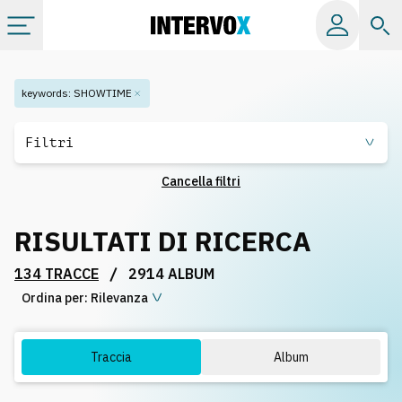
Categorie
keywords
:
SHOWTIME
Album
Filtri
Cancella filtri
Label
RISULTATI DI RICERCA
Playlist
/
134 TRACCE
2914 ALBUM
Ordina per:
Licenze
Rilevanza
Info
Traccia
Album