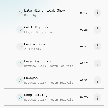
Late Night Freak Show
02:12
Omer Agca
Cold Night Out
02:26
Elijah Borghardsen
Horror Show
03:22
2DEEPBEATS
Lazy Boy Blues
02:17
Matthew Clark
,
Keith Beauvais
Ohwayoh
02:35
Matthew Clark
,
Keith Beauvais
Keep Rolling
02:26
Matthew Clark
,
Keith Beauvais