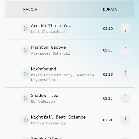
Richiedi musica
TRACCIA
DURATA
Are We There Yet
02:10
Neal Clutterbuck
Phantom Groove
01:55
Alexander Suhanoff
Nightbound
02:18
Maxim Chernihovskiy
,
Anatoliy
Kryvoruchko
Shadow Flow
02:13
Bo Anderson
Nightfall Beat Science
02:21
Mattia Missaglia
Spooky Vibes