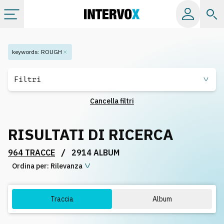
Categorie
keywords
:
ROUGH
Album
Filtri
Cancella filtri
Label
RISULTATI DI RICERCA
Playlist
/
964 TRACCE
2914 ALBUM
Ordina per:
Licenze
Rilevanza
Info
Traccia
Album