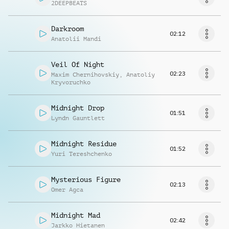
2DEEPBEATS
Darkroom
02:12
Anatolii Mandi
Veil Of Night
02:23
Maxim Chernihovskiy
,
Anatoliy
Kryvoruchko
Midnight Drop
01:51
Lyndn Gauntlett
Midnight Residue
01:52
Yuri Tereshchenko
Mysterious Figure
02:13
Omer Agca
Midnight Mad
02:42
Jarkko Hietanen