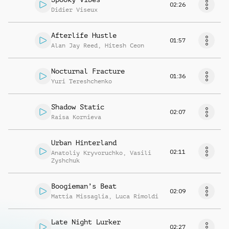
02:26
Didier Viseux
Afterlife Hustle
01:57
Alan Jay Reed
,
Hitesh Ceon
Nocturnal Fracture
01:36
Yuri Tereshchenko
Shadow Static
02:07
Raisa Kornieva
Urban Hinterland
02:11
Anatoliy Kryvoruchko
,
Vasili
Zyshchuk
Boogieman’s Beat
02:09
Mattia Missaglia
,
Luca Rimoldi
Late Night Lurker
02:27