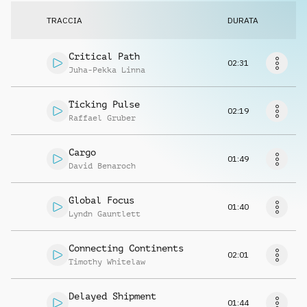
Richiedi musica
TRACCIA
DURATA
Critical Path
02:31
Juha-Pekka Linna
Ticking Pulse
02:19
Raffael Gruber
Cargo
01:49
David Benaroch
Global Focus
01:40
Lyndn Gauntlett
Connecting Continents
02:01
Timothy Whitelaw
Delayed Shipment
01:44