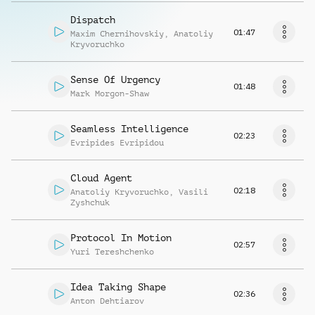
Dispatch
01:47
Maxim Chernihovskiy
,
Anatoliy
Kryvoruchko
Sense Of Urgency
01:48
Mark Morgon-Shaw
Seamless Intelligence
02:23
Evripides Evripidou
Cloud Agent
02:18
Anatoliy Kryvoruchko
,
Vasili
Zyshchuk
Protocol In Motion
02:57
Yuri Tereshchenko
Idea Taking Shape
02:36
Anton Dehtiarov