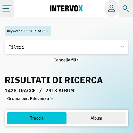
Categorie
keywords
:
REPORTAGE
Album
Filtri
Cancella filtri
Label
RISULTATI DI RICERCA
Playlist
/
1428 TRACCE
2913 ALBUM
Ordina per:
Licenze
Rilevanza
Info
Traccia
Album