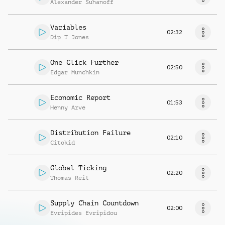
Alexander Suhanoff
Variables
02:32
Dip T Jones
One Click Further
02:50
Edgar Munchkin
Economic Report
01:53
Henny Arve
Distribution Failure
02:10
Citokid
Global Ticking
02:20
Thomas Reil
Supply Chain Countdown
02:00
Evripides Evripidou