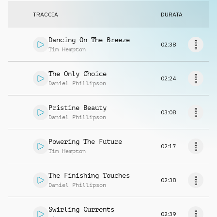
Richiedi musica
TRACCIA
DURATA
Dancing On The Breeze
02:38
Tim Hempton
The Only Choice
02:24
Daniel Phillipson
Pristine Beauty
03:08
Daniel Phillipson
Powering The Future
02:17
Tim Hempton
The Finishing Touches
02:38
Daniel Phillipson
Swirling Currents
02:39