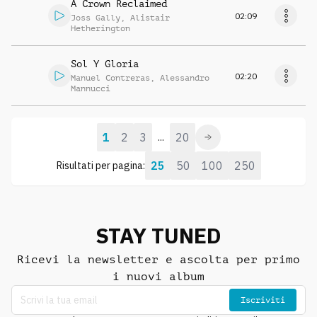
A Crown Reclaimed
02:09
Joss Gally
,
Alistair
Hetherington
Sol Y Gloria
02:20
Manuel Contreras
,
Alessandro
Mannucci
1
2
3
20
...
25
50
100
250
Risultati per pagina:
STAY TUNED
Ricevi la newsletter e ascolta per primo
i nuovi album
Iscriviti