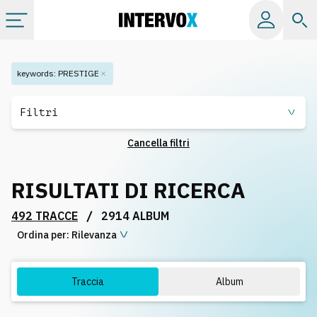
Categorie
keywords
:
PRESTIGE
Album
Filtri
Cancella filtri
Label
RISULTATI DI RICERCA
Playlist
/
492 TRACCE
2914 ALBUM
Ordina per:
Licenze
Rilevanza
Info
Traccia
Album