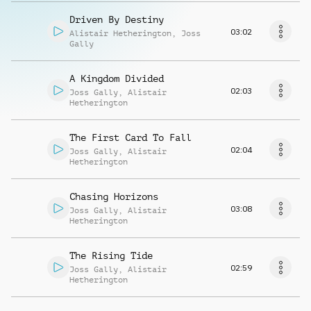
Driven By Destiny
03:02
Alistair Hetherington
,
Joss
Gally
A Kingdom Divided
02:03
Joss Gally
,
Alistair
Hetherington
The First Card To Fall
02:04
Joss Gally
,
Alistair
Hetherington
Chasing Horizons
03:08
Joss Gally
,
Alistair
Hetherington
The Rising Tide
02:59
Joss Gally
,
Alistair
Hetherington