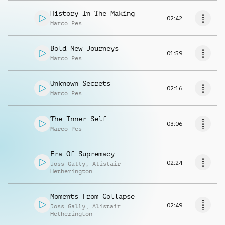
History In The Making
02:42
Marco Pes
Bold New Journeys
01:59
Marco Pes
Unknown Secrets
02:16
Marco Pes
The Inner Self
03:06
Marco Pes
Era Of Supremacy
02:24
Joss Gally
,
Alistair
Hetherington
Moments From Collapse
02:49
Joss Gally
,
Alistair
Hetherington