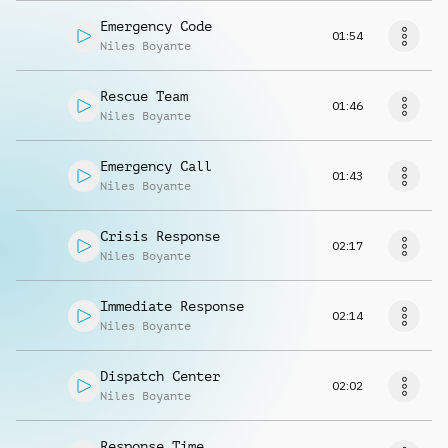
Emergency Code
01:54
Niles Boyante
Rescue Team
01:46
Niles Boyante
Emergency Call
01:43
Niles Boyante
Crisis Response
02:17
Niles Boyante
Immediate Response
02:14
Niles Boyante
Dispatch Center
02:02
Niles Boyante
Response Time