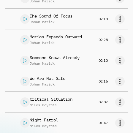
Johan Marick
The Sound Of Focus
02:18
Johan Marick
Motion Expands Outward
02:28
Johan Marick
Someone Knows Already
02:10
Johan Marick
We Are Not Safe
02:16
Johan Marick
Critical Situation
02:02
Niles Boyante
Night Patrol
01:47
Niles Boyante