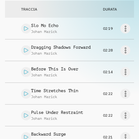
Richiedi musica
TRACCIA
DURATA
Slo Mo Echo
02:19
Johan Marick
Dragging Shadows Forward
02:28
Johan Marick
Before This Is Over
02:14
Johan Marick
Time Stretches Thin
02:22
Johan Marick
Pulse Under Restraint
02:22
Johan Marick
Backward Surge
02:21