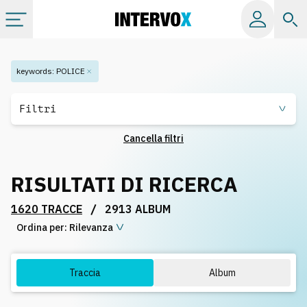
Categorie
keywords
:
POLICE
Album
Filtri
Cancella filtri
Label
RISULTATI DI RICERCA
Playlist
/
1620 TRACCE
2913 ALBUM
Ordina per:
Licenze
Rilevanza
Info
Traccia
Album