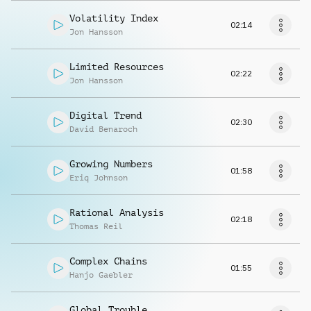
Volatility Index
02:14
Jon Hansson
Limited Resources
02:22
Jon Hansson
Digital Trend
02:30
David Benaroch
Growing Numbers
01:58
Eriq Johnson
Rational Analysis
02:18
Thomas Reil
Complex Chains
01:55
Hanjo Gaebler
Global Trouble