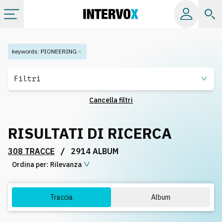
Categorie
keywords
:
PIONEERING
Album
Filtri
Cancella filtri
Label
RISULTATI DI RICERCA
Playlist
/
308 TRACCE
2914 ALBUM
Ordina per:
Licenze
Rilevanza
Info
Traccia
Album