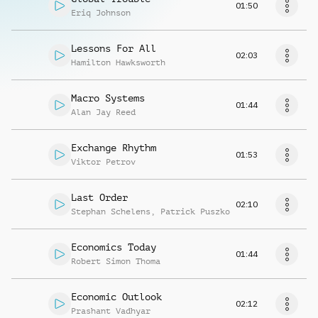
01:50
Eriq Johnson
Lessons For All
02:03
Hamilton Hawksworth
Macro Systems
01:44
Alan Jay Reed
Exchange Rhythm
01:53
Viktor Petrov
Last Order
02:10
Stephan Schelens
,
Patrick Puszko
Economics Today
01:44
Robert Simon Thoma
Economic Outlook
02:12
Prashant Vadhyar