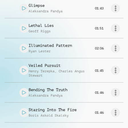
Glimpse
01:43
Aleksandra Pandya
Lethal Lies
01:51
Geoff Riggs
Illuminated Pattern
02:06
Ryan Lester
Veiled Pursuit
01:45
Henry Terepka
,
Charles Angus
Stewart
Bending The Truth
01:46
Aleksandra Pandya
Staring Into The Fire
01:46
Boris Askold Skalsky