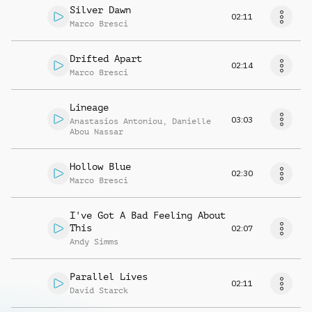
Silver Dawn
02:11
Marco Bresci
Drifted Apart
02:14
Marco Bresci
Lineage
03:03
Anastasios Antoniou
,
Danielle
Abou Nassar
Hollow Blue
02:30
Marco Bresci
I've Got A Bad Feeling About
This
02:07
Andy Simms
Parallel Lives
02:11
David Starck