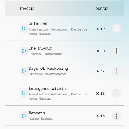
Richiedi musica
TRACCIA
DURATA
Unfolded
02:19
Anastasios Antoniou
,
Danielle
Abou Nassar
The Buyout
01:58
Thomas Toccafondi
Days Of Reckoning
02:42
Stefano Mastronardi
Emergence Within
02:16
Anastasios Antoniou
,
Danielle
Abou Nassar
Beneath
02:18
Marco Bresci