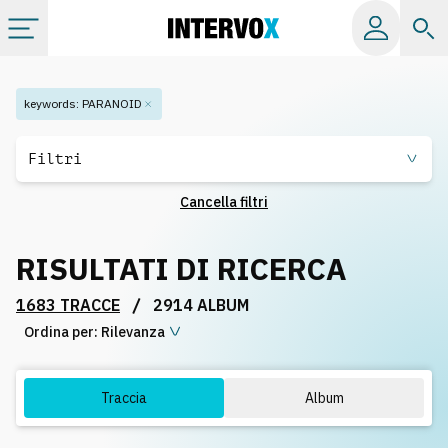
Categorie
keywords
:
PARANOID
Album
Filtri
Cancella filtri
Label
RISULTATI DI RICERCA
Playlist
/
1683 TRACCE
2914 ALBUM
Ordina per:
Licenze
Rilevanza
Info
Traccia
Album