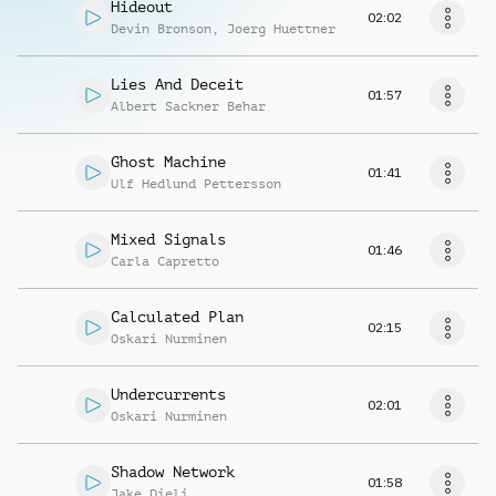
Hideout
02:02
Devin Bronson
,
Joerg Huettner
Lies And Deceit
01:57
Albert Sackner Behar
Ghost Machine
01:41
Ulf Hedlund Pettersson
Mixed Signals
01:46
Carla Capretto
Calculated Plan
02:15
Oskari Nurminen
Undercurrents
02:01
Oskari Nurminen
Shadow Network
01:58
Jake Dieli