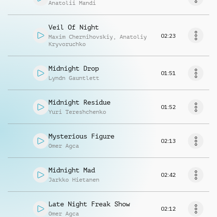
Anatolii Mandi
Veil Of Night
02:23
Maxim Chernihovskiy
,
Anatoliy
Kryvoruchko
Midnight Drop
01:51
Lyndn Gauntlett
Midnight Residue
01:52
Yuri Tereshchenko
Mysterious Figure
02:13
Omer Agca
Midnight Mad
02:42
Jarkko Hietanen
Late Night Freak Show
02:12
Omer Agca