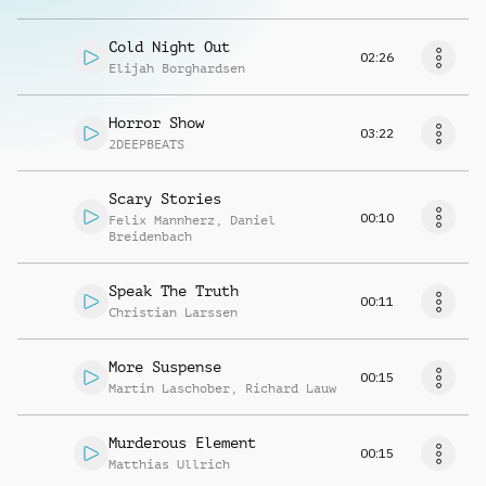
Cold Night Out
02:26
Elijah Borghardsen
Horror Show
03:22
2DEEPBEATS
Scary Stories
00:10
Felix Mannherz
,
Daniel
Breidenbach
Speak The Truth
00:11
Christian Larssen
More Suspense
00:15
Martin Laschober
,
Richard Lauw
Murderous Element
00:15
Matthias Ullrich