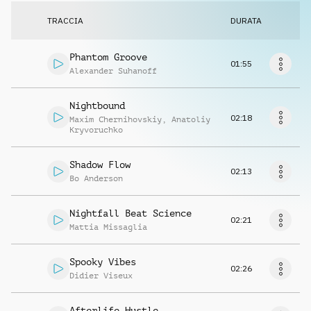
Richiedi musica
TRACCIA
DURATA
Phantom Groove
01:55
Alexander Suhanoff
Nightbound
02:18
Maxim Chernihovskiy
,
Anatoliy
Kryvoruchko
Shadow Flow
02:13
Bo Anderson
Nightfall Beat Science
02:21
Mattia Missaglia
Spooky Vibes
02:26
Didier Viseux
Afterlife Hustle