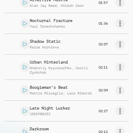
01:57
Alan Jay Reed
,
Hitesh Ceon
Nocturnal Fracture
01:36
Yuri Tereshchenko
Shadow Static
02:07
Raisa Kornieva
Urban Hinterland
02:11
Anatoliy Kryvoruchko
,
Vasili
Zyshchuk
Boogieman’s Beat
02:09
Mattia Missaglia
,
Luca Rimoldi
Late Night Lurker
02:27
2DEEPBEATS
Darkroom
02:12