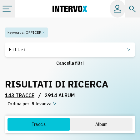
Categorie
keywords
:
OFFICER
Album
Filtri
Cancella filtri
Label
RISULTATI DI RICERCA
Playlist
/
143 TRACCE
2914 ALBUM
Ordina per:
Licenze
Rilevanza
Info
Traccia
Album