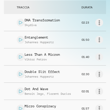
Richiedi musica
TRACCIA
DURATA
DNA Transformation
02:23
Skydiva
Entanglement
01:50
Johannes Huppertz
Less Than A Micron
01:40
Viktor Petrov
Double Slit Effect
02:30
Johannes Huppertz
Dot And Wave
02:01
Benoit Jego
,
Florent Duclos
Micro Conspiracy
01:57