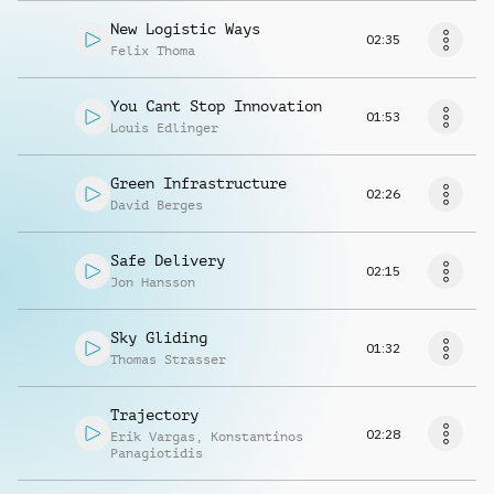
New Logistic Ways
02:35
Felix Thoma
You Cant Stop Innovation
01:53
Louis Edlinger
Green Infrastructure
02:26
David Berges
Safe Delivery
02:15
Jon Hansson
Sky Gliding
01:32
Thomas Strasser
Trajectory
02:28
Erik Vargas
,
Konstantinos
Panagiotidis