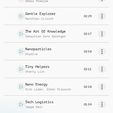
Abbas Premjee
Gentle Explorer
02:29
Matthias Ullrich
The Art Of Knowledge
02:17
Sebastian Arno Sprenger
Nanoparticles
02:54
Skydiva
Tiny Helpers
02:11
Shetty List
Nano Energy
02:18
Erik Liden
,
Simon Olausson
Tech Logistics
01:59
Jeppe Reil