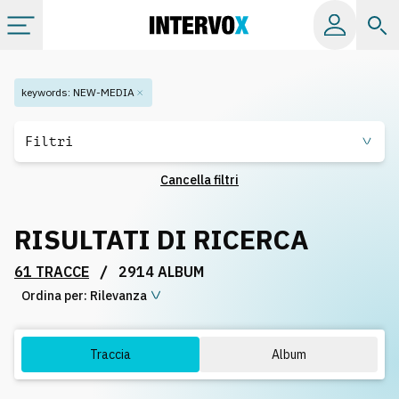
Categorie
keywords
:
NEW-MEDIA
Album
Filtri
Cancella filtri
Label
RISULTATI DI RICERCA
Playlist
/
61 TRACCE
2914 ALBUM
Ordina per:
Licenze
Rilevanza
Info
Traccia
Album