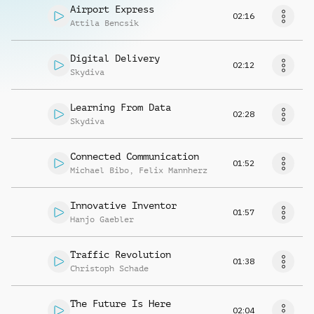
Airport Express
02:16
Attila Bencsik
Digital Delivery
02:12
Skydiva
Learning From Data
02:28
Skydiva
Connected Communication
01:52
Michael Bibo
,
Felix Mannherz
Innovative Inventor
01:57
Hanjo Gaebler
Traffic Revolution
01:38
Christoph Schade
The Future Is Here
02:04