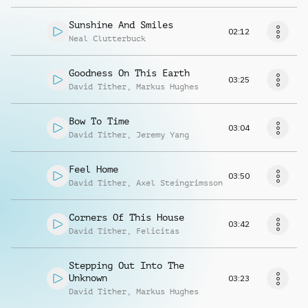
Sunshine And Smiles
02:12
Neal Clutterbuck
Goodness On This Earth
03:25
David Tither
,
Markus Hughes
Bow To Time
03:04
David Tither
,
Jeremy Yang
Feel Home
03:50
David Tither
,
Axel Steingrimsson
Corners Of This House
03:42
David Tither
,
Felicitas
Stepping Out Into The
Unknown
03:23
David Tither
,
Markus Hughes