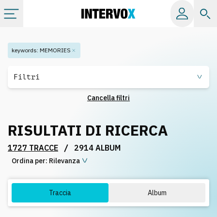
Categorie
keywords
:
MEMORIES
Album
Filtri
Cancella filtri
Label
RISULTATI DI RICERCA
Playlist
/
1727 TRACCE
2914 ALBUM
Ordina per:
Licenze
Rilevanza
Info
Traccia
Album