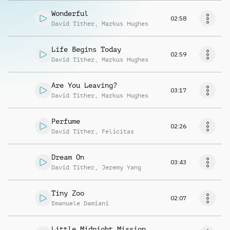
Wonderful
02:58
David Tither
,
Markus Hughes
Life Begins Today
02:59
David Tither
,
Markus Hughes
Are You Leaving?
03:17
David Tither
,
Markus Hughes
Perfume
02:26
David Tither
,
Felicitas
Dream On
03:43
David Tither
,
Jeremy Yang
Tiny Zoo
02:07
Emanuele Damiani
Little Midnight Mission