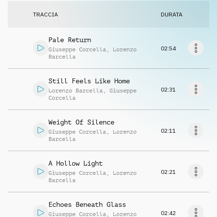
Richiedi musica
TRACCIA
DURATA
Pale Return
02:54
Giuseppe Corcella
,
Lorenzo
Barcella
Still Feels Like Home
02:31
Lorenzo Barcella
,
Giuseppe
Corcella
Weight Of Silence
02:11
Giuseppe Corcella
,
Lorenzo
Barcella
A Hollow Light
02:21
Giuseppe Corcella
,
Lorenzo
Barcella
Echoes Beneath Glass
02:42
Giuseppe Corcella
,
Lorenzo