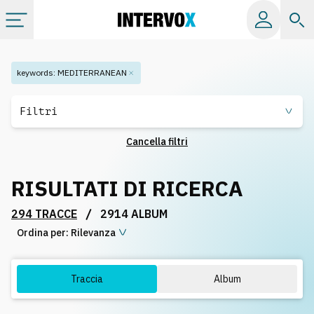
Categorie
keywords
:
MEDITERRANEAN
Album
Filtri
Cancella filtri
Label
RISULTATI DI RICERCA
Playlist
/
294 TRACCE
2914 ALBUM
Ordina per:
Licenze
Rilevanza
Info
Traccia
Album