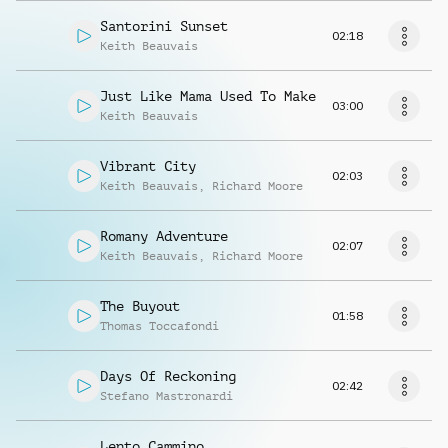
Santorini Sunset
02:18
Keith Beauvais
Just Like Mama Used To Make
03:00
Keith Beauvais
Vibrant City
02:03
Keith Beauvais
,
Richard Moore
Romany Adventure
02:07
Keith Beauvais
,
Richard Moore
The Buyout
01:58
Thomas Toccafondi
Days Of Reckoning
02:42
Stefano Mastronardi
Lento Cammino