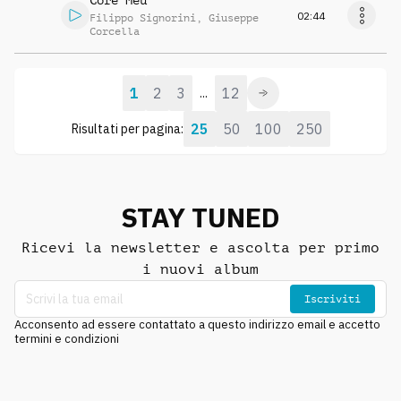
Core Meu
02:44
Filippo Signorini
,
Giuseppe
Corcella
1
2
3
12
...
25
50
100
250
Risultati per pagina:
STAY TUNED
Ricevi la newsletter e ascolta per primo
i nuovi album
Iscriviti
Acconsento ad essere contattato a questo indirizzo email e accetto
termini e condizioni