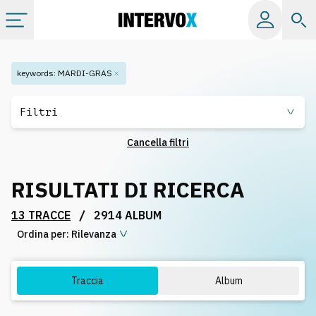
Categorie
keywords
:
MARDI-GRAS
Album
Filtri
Cancella filtri
Label
RISULTATI DI RICERCA
Playlist
/
13 TRACCE
2914 ALBUM
Ordina per:
Licenze
Rilevanza
Info
Traccia
Album