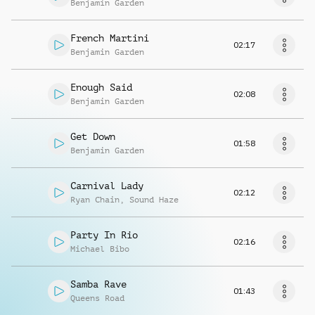
Benjamin Garden
French Martini
02:17
Benjamin Garden
Enough Said
02:08
Benjamin Garden
Get Down
01:58
Benjamin Garden
Carnival Lady
02:12
Ryan Chain
,
Sound Haze
Party In Rio
02:16
Michael Bibo
Samba Rave
01:43
Queens Road