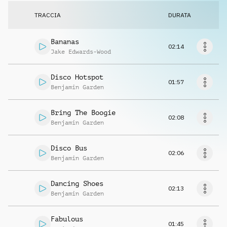
Richiedi musica
TRACCIA
DURATA
Bananas
02:14
Jake Edwards-Wood
Disco Hotspot
01:57
Benjamin Garden
Bring The Boogie
02:08
Benjamin Garden
Disco Bus
02:06
Benjamin Garden
Dancing Shoes
02:13
Benjamin Garden
Fabulous
01:45