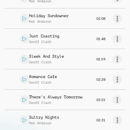
Mat Andasun
Holiday Sundowner
02:08
Mat Andasun
Just Coasting
01:48
Geoff Clark
Sleek And Style
01:59
Geoff Clark
Romance Cafe
02:28
Geoff Clark
There's Always Tomorrow
03:15
Geoff Clark
Sultry Nights
02:31
Mat Andasun