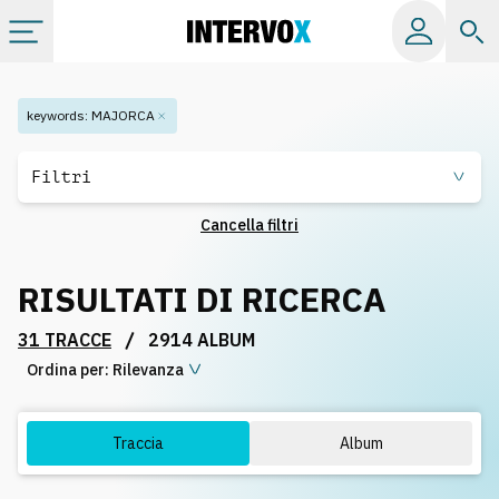
Categorie
keywords
:
MAJORCA
Album
Filtri
Cancella filtri
Label
RISULTATI DI RICERCA
Playlist
/
31 TRACCE
2914 ALBUM
Ordina per:
Licenze
Rilevanza
Info
Traccia
Album