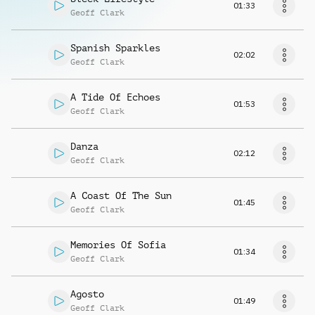
01:33
Geoff Clark
Spanish Sparkles
02:02
Geoff Clark
A Tide Of Echoes
01:53
Geoff Clark
Danza
02:12
Geoff Clark
A Coast Of The Sun
01:45
Geoff Clark
Memories Of Sofia
01:34
Geoff Clark
Agosto
01:49
Geoff Clark