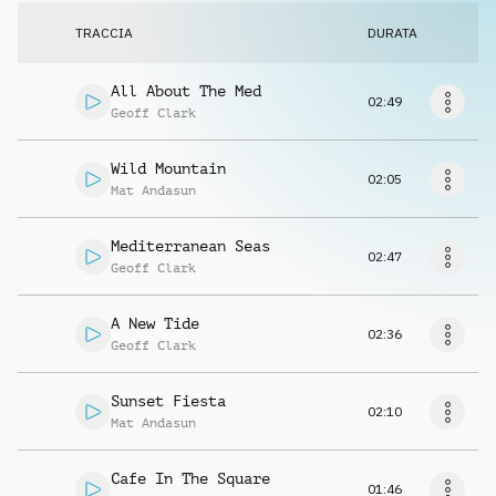
Richiedi musica
TRACCIA
DURATA
All About The Med
02:49
Geoff Clark
Wild Mountain
02:05
Mat Andasun
Mediterranean Seas
02:47
Geoff Clark
A New Tide
02:36
Geoff Clark
Sunset Fiesta
02:10
Mat Andasun
Cafe In The Square
01:46