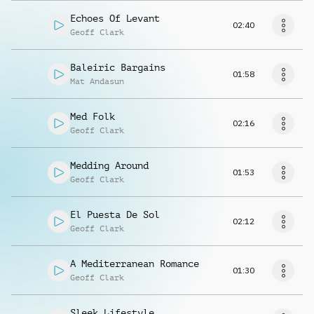
Echoes Of Levant
02:40
Geoff Clark
Baleiric Bargains
01:58
Mat Andasun
Med Folk
02:16
Geoff Clark
Medding Around
01:53
Geoff Clark
El Puesta De Sol
02:12
Geoff Clark
A Mediterranean Romance
01:30
Geoff Clark
Sleek Lifestyle